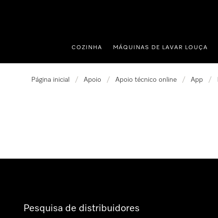
 para o conteúdo
COZINHA
MÁQUINAS DE LAVAR LOUÇA
Página inicial
/
Apoio
/
Apoio técnico online
/
App
/
Pesquisa de distribuidores