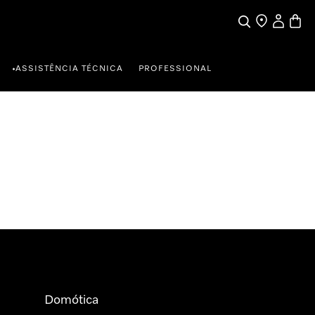
Pesquisa
Encontrar loja
A minha c
Carrin
ASSISTÊNCIA TÉCNICA
PROFESSIONAL
•
Domótica