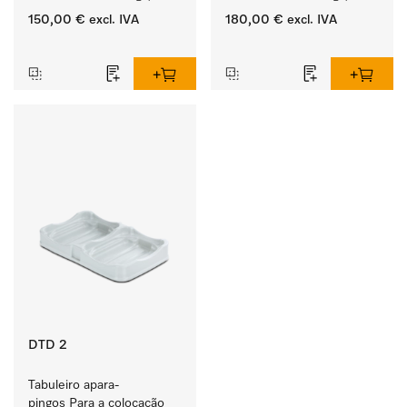
provetas graduadas, etc.
provetas graduadas, etc.
150,00 €
excl. IVA
180,00 €
excl. IVA
‏‏‎ ‎
‏‏‎ ‎
DTD 2
Tabuleiro apara-
pingos Para a colocação 