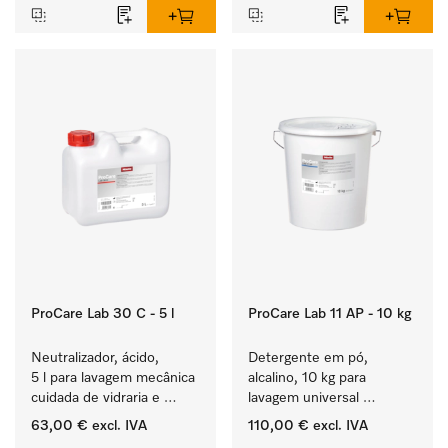
ProCare Lab 30 C - 5 l
ProCare Lab 11 AP - 10 kg
Neutralizador, ácido, 
Detergente em pó, 
5 l para lavagem mecânica 
alcalino, 10 kg para 
cuidada de vidraria e 
lavagem universal 
utensílios de laboratório.
mecânica de vidraria e 
63,00 €
excl. IVA
110,00 €
excl. IVA
utensílios de laboratório.
‏‏‎ ‎
‏‏‎ ‎