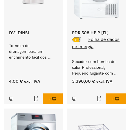
DV1 DIN51
PDR 508 HP P [EL]
Folha de dados
Torneira de 
de energia
drenagem para um 
enchimento fácil dos 
Secador com bomba de 
produtos líquidos ProCare.
calor Professional, 
Pequeno Gigante com 
consumo de energia 
4,00 €
excl. IVA
3.390,00 €
excl. IVA
reduzido e tempos 
‏‏‎ ‎
‏‏‎ ‎
curtos. Capacidade de 
carga de  8 kg.