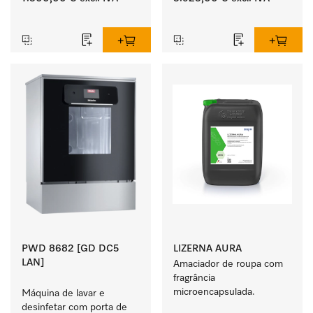
de líquidos e função 
‏‏‎ ‎
‏‏‎ ‎
EcoDry.
PWD 8682 [GD DC5
LIZERNA AURA
LAN]
Amaciador de roupa com 
fragrância 
microencapsulada.
Máquina de lavar e 
desinfetar com porta de 