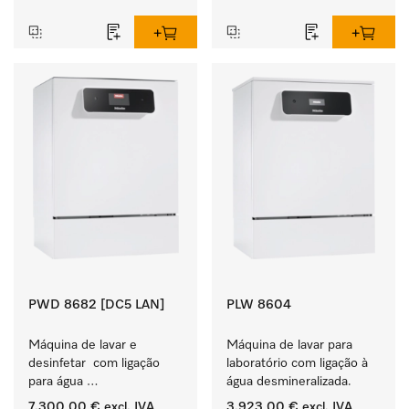
curtos. Capacidade de 
carga de  8 kg.
PWD 8682 [DC5 LAN]
PLW 8604
Máquina de lavar e 
Máquina de lavar para 
desinfetar  com ligação 
laboratório com ligação à 
para água 
água desmineralizada.
desmineralizada, dosagem 
7.300,00 €
excl. IVA
3.923,00 €
excl. IVA