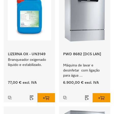
LIZERNA OX - UN3149
PWD 8682 [DC5 LAN]
Branqueador oxigenado 
líquido e estabilizado.
Máquina de lavar e 
desinfetar  com ligação 
para água 
desmineralizada, dosagem 
77,00 €
excl. IVA
6.900,00 €
excl. IVA
de líquidos e função 
‏‏‎ ‎
‏‏‎ ‎
EcoDry.