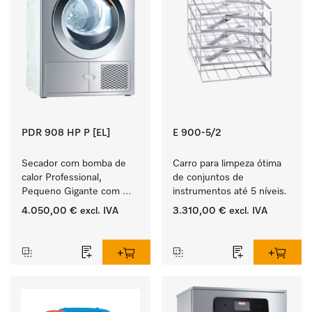
PDR 908 HP P [EL]
E 900-5/2
Secador com bomba de 
Carro para limpeza ótima 
calor Professional, 
de conjuntos de 
Pequeno Gigante com 
instrumentos até 5 níveis.
consumo de energia 
4.050,00 €
excl. IVA
3.310,00 €
excl. IVA
reduzido e tempos 
‏‏‎ ‎
‏‏‎ ‎
curtos. Capacidade de 
carga de  8 kg.