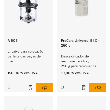
A 803
ProCare Universal 81 C -
250 g
Encaixe para colocação 
perfeita das peças de 
Descalcificador de 
mão.
máquinas, acídico, 
250 g para remover de 
depósitos de calcário 
150,00 €
excl. IVA
10,90 €
excl. IVA
persistentes.
‏‏‎ ‎
‏‏‎ ‎