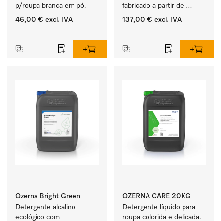
p/roupa branca em pó.
fabricado a partir de 
matérias-primas 
46,00 €
excl. IVA
137,00 €
excl. IVA
renováveis. WetCare 4.0.
‏‏‎ ‎
‏‏‎ ‎
Ozerna Bright Green
OZERNA CARE 20KG
Detergente alcalino 
Detergente líquido para 
ecológico com 
roupa colorida e delicada.