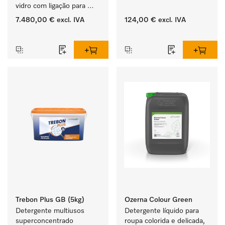
vidro com ligação para 
água desmineralizada, 
7.480,00 €
excl. IVA
124,00 €
excl. IVA
dosagem de líquidos e 
‏‏‎ ‎
‏‏‎ ‎
função EcoDry.
Trebon Plus GB (5kg)
Ozerna Colour Green
Detergente multiusos 
Detergente líquido para 
superconcentrado 
roupa colorida e delicada, 