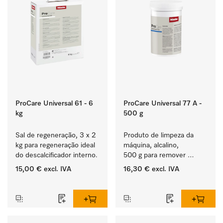
ProCare Universal 61 - 6
ProCare Universal 77 A -
kg
500 g
Sal de regeneração, 3 x 2 
Produto de limpeza da 
kg para regeneração ideal 
máquina, alcalino, 
do descalcificador interno.
500 g para remover 
depósitos de amido 
15,00 €
excl. IVA
16,30 €
excl. IVA
entranhados.
‏‏‎ ‎
‏‏‎ ‎