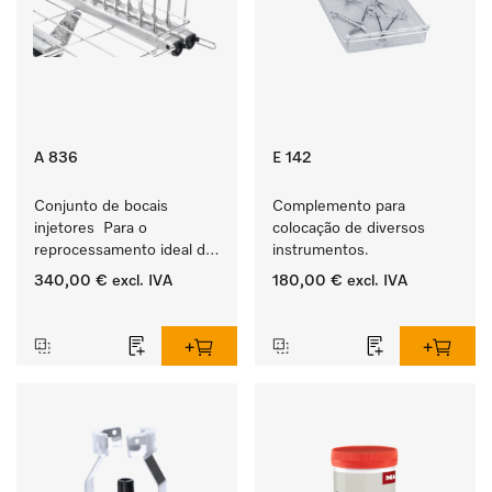
A 836
E 142
Conjunto de bocais 
Complemento para 
injetores  Para o 
colocação de diversos 
reprocessamento ideal de 
instrumentos.
instrumentos com lúmens 
340,00 €
excl. IVA
180,00 €
excl. IVA
na área da odontologia.
‏‏‎ ‎
‏‏‎ ‎