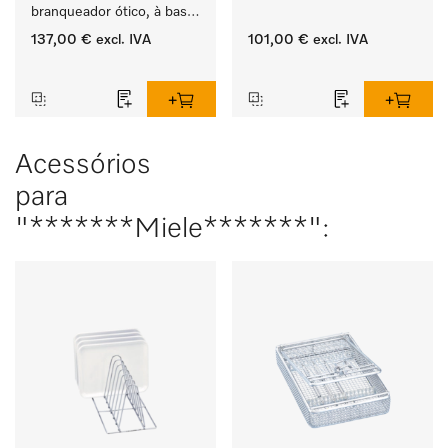
branqueador ótico, à base 
de matérias-primas 
137,00 €
excl. IVA
101,00 €
excl. IVA
vegetais.
‏‏‎ ‎
‏‏‎ ‎
Acessórios
para
"*******Miele*******":