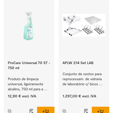
ProCare Universal 70 ST -
APLW 214 Set LAB
750 ml
Conjunto de cestos para 
Produto de limpeza 
reprocessam. de vidraria 
universal, ligeiramente 
de laboratório c/ bicos 
alcalino, 750 ml para a 
injetores e complementos.
remoção delicada de 
12,90 €
excl. IVA
1.297,00 €
excl. IVA
resíduos de gorduras e 
‏‏‎ ‎
‏‏‎ ‎
sujidade.