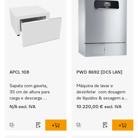
APCL 108
PWD 8692 [DC5 LAN]
Sapata com gaveta, 
Máquina de lavar e 
35 cm de altura para 
desinfetar  com dosagem 
carga e descarga 
de líquidos & secagem ar 
ergonómica da máquina 
quente DryPlus.
N/A
excl. IVA
10.220,00 €
excl. IVA
de lavar roupa e do 
‏‏‎ ‎
‏‏‎ ‎
secador. 