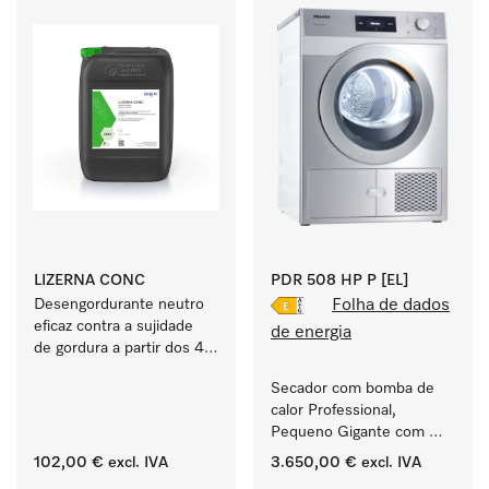
LIZERNA CONC
PDR 508 HP P [EL]
Desengordurante neutro 
Folha de dados
eficaz contra a sujidade 
de energia
de gordura a partir dos 40 
°C.
Secador com bomba de 
calor Professional, 
Pequeno Gigante com 
consumo de energia 
102,00 €
excl. IVA
3.650,00 €
excl. IVA
reduzido e tempos 
‏‏‎ ‎
‏‏‎ ‎