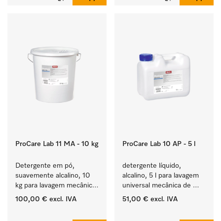
ProCare Lab 11 MA - 10 kg
ProCare Lab 10 AP - 5 l
Detergente em pó, 
detergente líquido, 
suavemente alcalino, 10 
alcalino, 5 l para lavagem 
kg para lavagem mecânica 
universal mecânica de 
cuidada de vidraria e 
vidraria e utensílios de 
100,00 €
excl. IVA
51,00 €
excl. IVA
utensílios de laboratório.
laboratório.
‏‏‎ ‎
‏‏‎ ‎