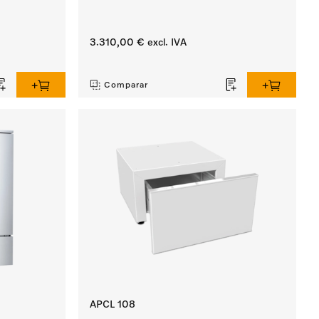
3.310,00 €
excl. IVA
‏‏‎ ‎
Comparar
APCL 108