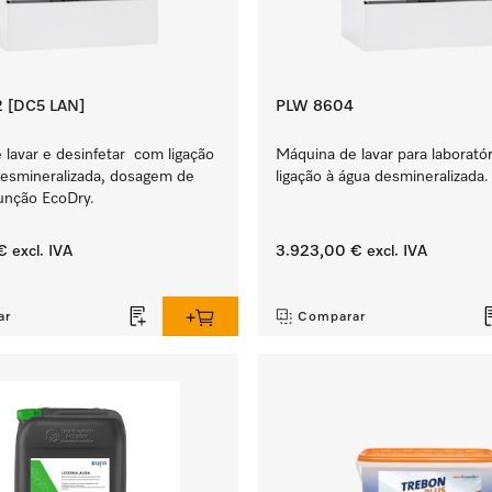
 [DC5 LAN]
PLW 8604
lavar e desinfetar com ligação
Máquina de lavar para laborató
desmineralizada, dosagem de
ligação à água desmineralizada.
função EcoDry.
€
excl. IVA
3.923,00 €
excl. IVA
‏‏‎ ‎
ar
Comparar