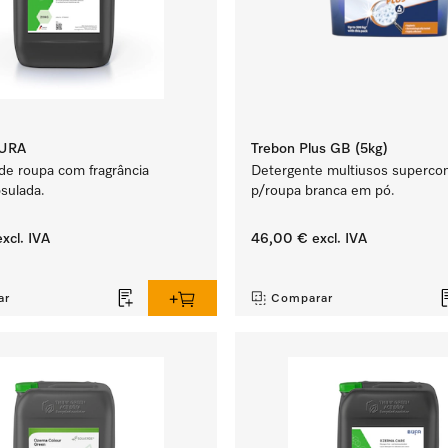
AURA
Trebon Plus GB (5kg)
de roupa com fragrância
Detergente multiusos superco
sulada.
p/roupa branca em pó.
xcl. IVA
46,00 €
excl. IVA
‏‏‎ ‎
ar
Comparar