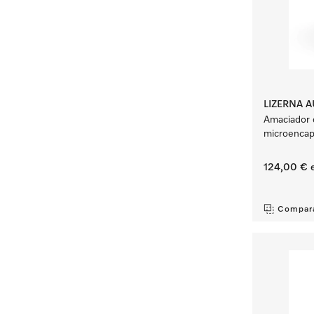
LIZERNA 
Amaciador 
microencap
124,00 €
e
‏‏‎ ‎
Compar