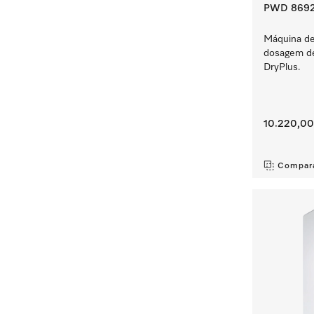
PWD 8692
Máquina de
dosagem de
DryPlus.
10.220,00
‏‏‎ ‎
Compar