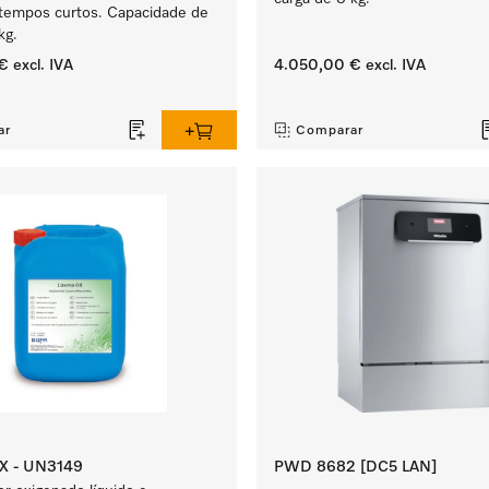
 tempos curtos. Capacidade de
kg.
€
excl. IVA
4.050,00 €
excl. IVA
‏‏‎ ‎
ar
Comparar
X - UN3149
PWD 8682 [DC5 LAN]