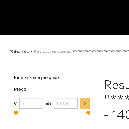
Página inicial
Resultados de pesquisa:
********************************
Refinar a sua pesquisa
Resu
Preço
"**
€
até
- 14