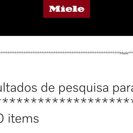
********************************************************************Miele**
ltados de pesquisa par
*******************
0 items