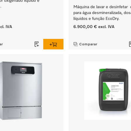
r oxigenado líquido e
.
Máquina de lavar e desinfetar 
para água desmineralizada, do
líquidos e função EcoDry.
cl. IVA
6.900,00 €
excl. IVA
‏‏‎ ‎
ar
Comparar