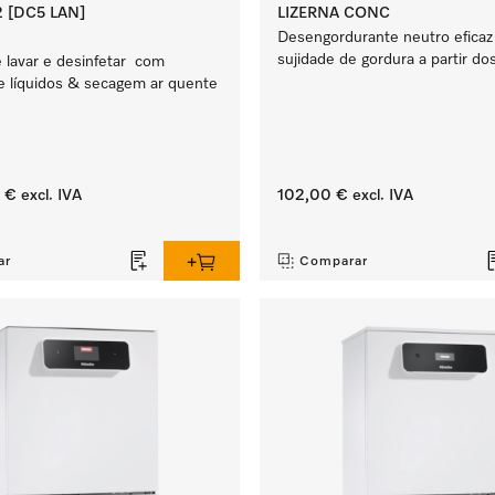
 [DC5 LAN]
LIZERNA CONC
Desengordurante neutro eficaz
sujidade de gordura a partir do
 lavar e desinfetar com
 líquidos & secagem ar quente
 €
excl. IVA
102,00 €
excl. IVA
‏‏‎ ‎
ar
Comparar