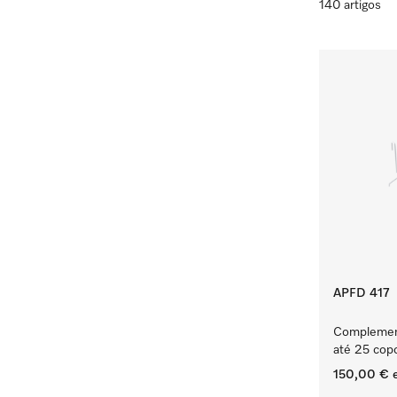
140 artigos
APFD 417
Complement
até 25 copo
150,00 €
e
‏‏‎ ‎