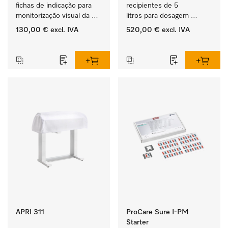
fichas de indicação para 
recipientes de 5 
monitorização visual da 
litros para dosagem 
rotina no processo de 
automática de 
130,00 €
excl. IVA
520,00 €
excl. IVA
lavagem e desinfeção.
detergentes líquidos com 
‏‏‎ ‎
‏‏‎ ‎
indicador de vazio.
APRI 311
ProCare Sure I-PM
Starter