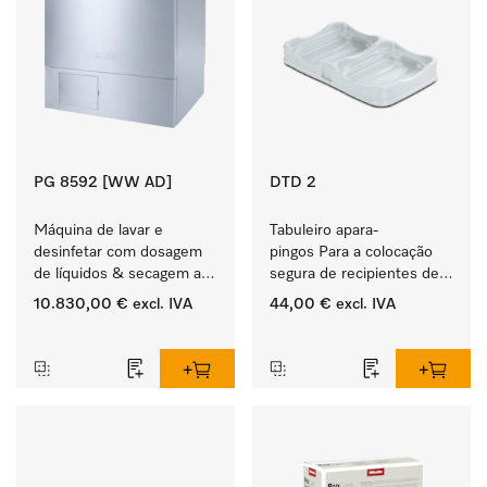
PG 8592 [WW AD]
DTD 2
Máquina de lavar e 
Tabuleiro apara-
desinfetar com dosagem 
pingos Para a colocação 
de líquidos & secagem ar 
segura de recipientes de 
quente DryPlus.
produtos ProCare. 
10.830,00 €
excl. IVA
44,00 €
excl. IVA
‏‏‎ ‎
‏‏‎ ‎