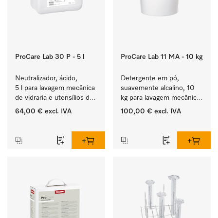
ProCare Lab 30 P - 5 l
ProCare Lab 11 MA - 10 kg
Neutralizador, ácido, 
Detergente em pó, 
5 l para lavagem mecânica 
suavemente alcalino, 10 
de vidraria e utensílios de 
kg para lavagem mecânica 
laboratório.
cuidada de vidraria e 
64,00 €
excl. IVA
100,00 €
excl. IVA
utensílios de laboratório.
‏‏‎ ‎
‏‏‎ ‎