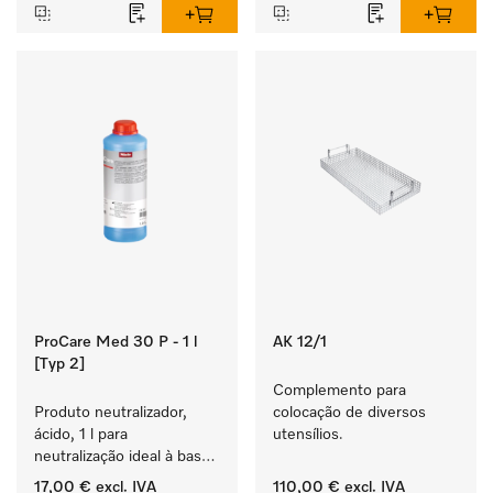
ProCare Med 30 P - 1 l
AK 12/1
[Typ 2]
Complemento para 
Produto neutralizador, 
colocação de diversos 
ácido, 1 l para 
utensílios.
neutralização ideal à base 
de ácidos inorgânicos.
17,00 €
excl. IVA
110,00 €
excl. IVA