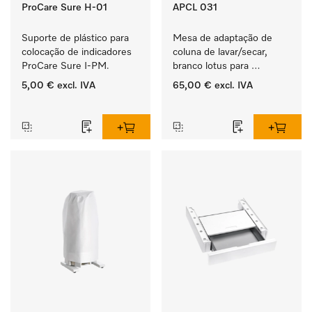
ProCare Sure H-01
APCL 031
Suporte de plástico para 
Mesa de adaptação de 
colocação de indicadores 
coluna de lavar/secar, 
ProCare Sure I-PM.
branco lotus para 
instalação segura e em 
5,00 €
excl. IVA
65,00 €
excl. IVA
pouco espaço de uma 
‏‏‎ ‎
‏‏‎ ‎
coluna de lavar/secar. 