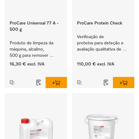
ProCare Universal 77 A -
ProCare Protein Check
500 g
Verificação de 
Produto de limpeza da 
proteína para deteção e 
máquina, alcalino, 
avaliação qualitativa de 
500 g para remover 
eventuais resíduos de 
depósitos de amido 
proteínas.
16,30 €
excl. IVA
110,00 €
excl. IVA
entranhados.
‏‏‎ ‎
‏‏‎ ‎