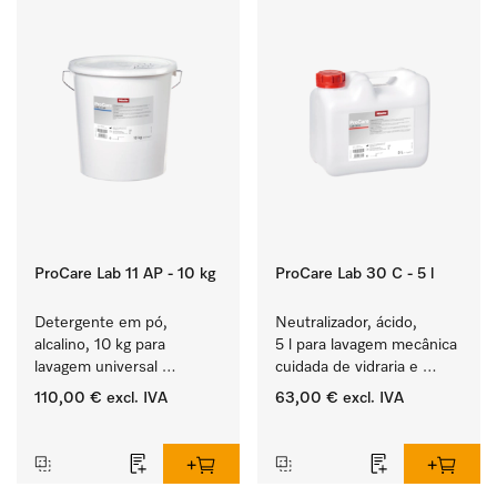
ProCare Lab 11 AP - 10 kg
ProCare Lab 30 C - 5 l
Detergente em pó, 
Neutralizador, ácido, 
alcalino, 10 kg para 
5 l para lavagem mecânica 
lavagem universal 
cuidada de vidraria e 
mecânica de vidraria e 
utensílios de laboratório.
110,00 €
excl. IVA
63,00 €
excl. IVA
utensílios de laboratório.
‏‏‎ ‎
‏‏‎ ‎