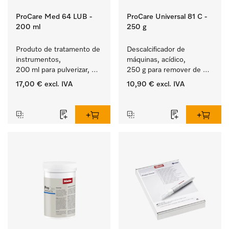
ProCare Med 64 LUB -
ProCare Universal 81 C -
200 ml
250 g
Produto de tratamento de 
Descalcificador de 
instrumentos, 
máquinas, acídico, 
200 ml para pulverizar, 
250 g para remover de 
para o tratamento manual 
depósitos de calcário 
17,00 €
excl. IVA
10,90 €
excl. IVA
de dispositivos médicos.
persistentes.
‏‏‎ ‎
‏‏‎ ‎