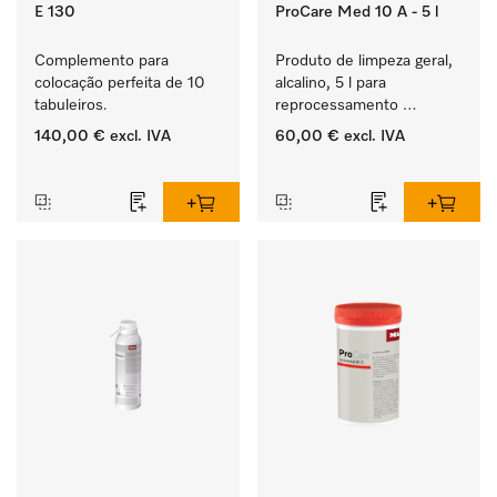
E 130
ProCare Med 10 A - 5 l
Complemento para 
Produto de limpeza geral, 
colocação perfeita de 10 
alcalino, 5 l para 
tabuleiros.
reprocessamento 
mecânico de 
140,00 €
excl. IVA
60,00 €
excl. IVA
instrumentos e utensílios.
‏‏‎ ‎
‏‏‎ ‎