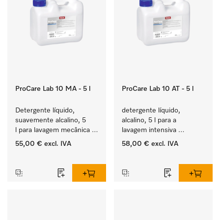
ProCare Lab 10 MA - 5 l
ProCare Lab 10 AT - 5 l
Detergente líquido, 
detergente líquido, 
suavemente alcalino, 5 
alcalino, 5 l para a 
l para lavagem mecânica 
lavagem intensiva 
cuidada de vidraria e 
mecânica de vidraria e 
55,00 €
excl. IVA
58,00 €
excl. IVA
utensílios de laboratório.
utensílios de laboratório.
‏‏‎ ‎
‏‏‎ ‎