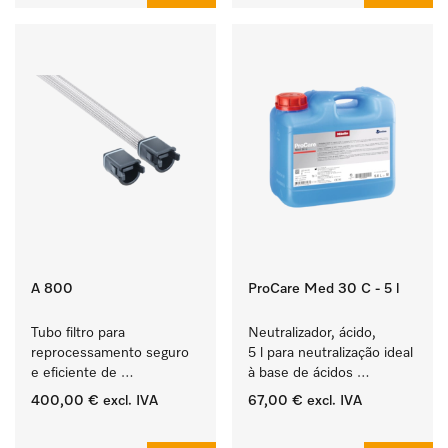
A 800
ProCare Med 30 C - 5 l
Tubo filtro para 
Neutralizador, ácido, 
reprocessamento seguro 
5 l para neutralização ideal 
e eficiente de 
à base de ácidos 
instrumentos ocos.
orgânicos.
400,00 €
excl. IVA
67,00 €
excl. IVA
‏‏‎ ‎
‏‏‎ ‎