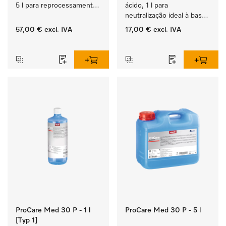
5 l para reprocessamento 
ácido, 1 l para 
mecânico de 
neutralização ideal à base 
instrumentos e utensílios.
de ácidos orgânicos.
57,00 €
excl. IVA
17,00 €
excl. IVA
‏‏‎ ‎
‏‏‎ ‎
ProCare Med 30 P - 1 l
ProCare Med 30 P - 5 l
[Typ 1]