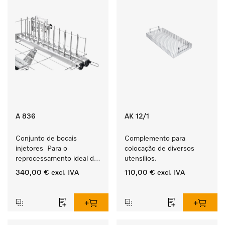
A 836
AK 12/1
Conjunto de bocais 
Complemento para 
injetores  Para o 
colocação de diversos 
reprocessamento ideal de 
utensílios.
instrumentos com lúmens 
340,00 €
excl. IVA
110,00 €
excl. IVA
na área da odontologia.
‏‏‎ ‎
‏‏‎ ‎