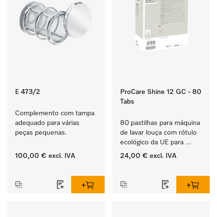
E 473/2
ProCare Shine 12 GC - 80
Tabs
Complemento com tampa 
adequado para várias 
80 pastilhas para máquina 
peças pequenas.
de lavar louça com rótulo 
ecológico da UE para 
limpar louça, talheres e 
100,00 €
excl. IVA
24,00 €
excl. IVA
copos muito sujos.
‏‏‎ ‎
‏‏‎ ‎