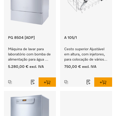
PG 8504 [ADP]
A 105/1
Máquina de lavar para 
Cesto superior Ajustável 
laboratório com bomba de 
em altura, com injetores, 
alimentação para água 
para colocação de vários 
desmineralizada.
conj. instrumentos.
5.280,00 €
excl. IVA
750,00 €
excl. IVA
‏‏‎ ‎
‏‏‎ ‎