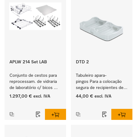
APLW 214 Set LAB
DTD 2
Conjunto de cestos para 
Tabuleiro apara-
reprocessam. de vidraria 
pingos Para a colocação 
de laboratório c/ bicos 
segura de recipientes de 
injetores e complementos.
produtos ProCare. 
1.297,00 €
excl. IVA
44,00 €
excl. IVA
‏‏‎ ‎
‏‏‎ ‎