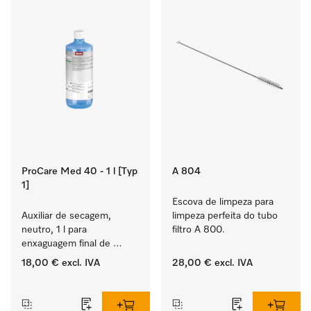
ProCare Med 40 - 1 l [Typ
A 804
1]
Escova de limpeza para 
Auxiliar de secagem, 
limpeza perfeita do tubo 
neutro, 1 l para 
filtro A 800.
enxaguagem final de 
instrumentos e utensílios, 
18,00 €
excl. IVA
28,00 €
excl. IVA
biocompatível.
‏‏‎ ‎
‏‏‎ ‎