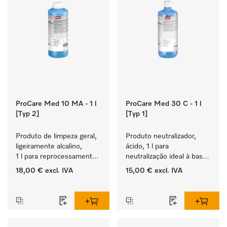
ProCare Med 10 MA - 1 l
ProCare Med 30 C - 1 l
[Typ 2]
[Typ 1]
Produto de limpeza geral, 
Produto neutralizador, 
ligeiramente alcalino, 
ácido, 1 l para 
1 l para reprocessamento 
neutralização ideal à base 
mecânico de 
de ácidos orgânicos.
18,00 €
excl. IVA
15,00 €
excl. IVA
instrumentos e utensílios.
‏‏‎ ‎
‏‏‎ ‎