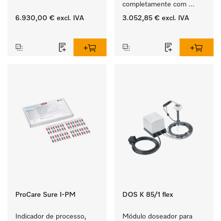
completamente com 
gaveta 3D MultiFlex para 
6.930,00 €
excl. IVA
3.052,85 €
excl. IVA
grandes quantidades de 
‏‏‎ ‎
‏‏‎ ‎
louça a nível doméstico, 
industrial, pequenas 
cozinhas e copas.
ProCare Sure I-PM
DOS K 85/1 flex
Indicador de processo, 
Módulo doseador para 