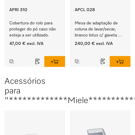
APRI 310
APCL 028
Cobertura do rolo para 
Mesa de adaptação de 
proteger do pó caso não 
coluna de lavar/secar, 
esteja a ser utilizado.
branco lotus c/ gaveta 
integrada para para uma 
47,00 €
excl. IVA
240,00 €
excl. IVA
coluna lavar/secar 
‏‏‎ ‎
‏‏‎ ‎
especialmente 
confortável. 
Acessórios
para
"*************Miele**********