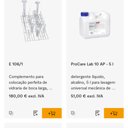
E 106/1
ProCare Lab 10 AP - 5 l
Complemento para 
detergente líquido, 
colocação perfeita de 
alcalino, 5 l para lavagem 
vidraria de boca larga, 
universal mecânica de 
provetas graduadas, etc.
vidraria e utensílios de 
180,00 €
excl. IVA
51,00 €
excl. IVA
laboratório.
‏‏‎ ‎
‏‏‎ ‎