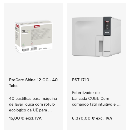
ProCare Shine 12 GC - 40
PST 1710
Tabs
Esterilizador de 
40 pastilhas para máquina 
bancada CUBE Com 
de lavar louça com rótulo 
comando tátil intuitivo e 
ecológico da UE para 
4,5 kg de capacidade de 
limpar louça, talheres e 
instrumentos.
15,00 €
excl. IVA
6.370,00 €
excl. IVA
copos muito sujos.
‏‏‎ ‎
‏‏‎ ‎