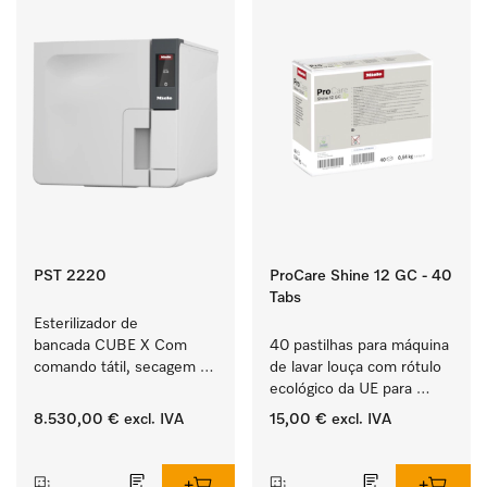
PST 2220
ProCare Shine 12 GC - 40
Tabs
Esterilizador de 
bancada CUBE X Com 
40 pastilhas para máquina 
comando tátil, secagem 
de lavar louça com rótulo 
EcoDry e 6 kg de 
ecológico da UE para 
capacidade.
limpar louça, talheres e 
8.530,00 €
excl. IVA
15,00 €
excl. IVA
copos muito sujos.
‏‏‎ ‎
‏‏‎ ‎