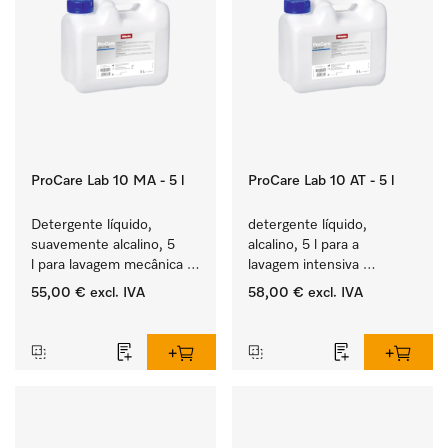
ProCare Lab 10 MA - 5 l
ProCare Lab 10 AT - 5 l
Detergente líquido, 
detergente líquido, 
suavemente alcalino, 5 
alcalino, 5 l para a 
l para lavagem mecânica 
lavagem intensiva 
cuidada de vidraria e 
mecânica de vidraria e 
55,00 €
excl. IVA
58,00 €
excl. IVA
utensílios de laboratório.
utensílios de laboratório.
‏‏‎ ‎
‏‏‎ ‎