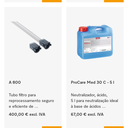
A 800
ProCare Med 30 C - 5 l
Tubo filtro para 
Neutralizador, ácido, 
reprocessamento seguro 
5 l para neutralização ideal 
e eficiente de 
à base de ácidos 
instrumentos ocos.
orgânicos.
400,00 €
excl. IVA
67,00 €
excl. IVA
‏‏‎ ‎
‏‏‎ ‎