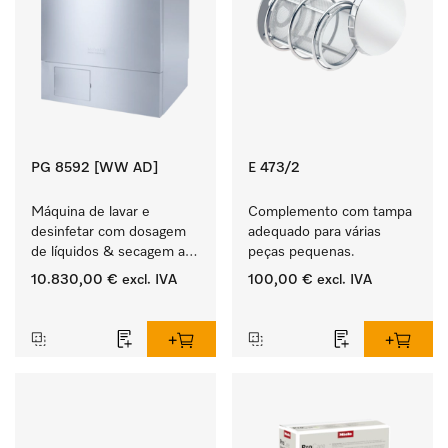
PG 8592 [WW AD]
E 473/2
Máquina de lavar e 
Complemento com tampa 
desinfetar com dosagem 
adequado para várias 
de líquidos & secagem ar 
peças pequenas.
quente DryPlus.
10.830,00 €
excl. IVA
100,00 €
excl. IVA
‏‏‎ ‎
‏‏‎ ‎