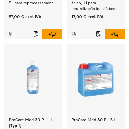
5 l para reprocessamento 
ácido, 1 l para 
mecânico de 
neutralização ideal à base 
instrumentos e utensílios.
de ácidos orgânicos.
57,00 €
excl. IVA
17,00 €
excl. IVA
‏‏‎ ‎
‏‏‎ ‎
ProCare Med 30 P - 1 l
ProCare Med 30 P - 5 l
[Typ 1]