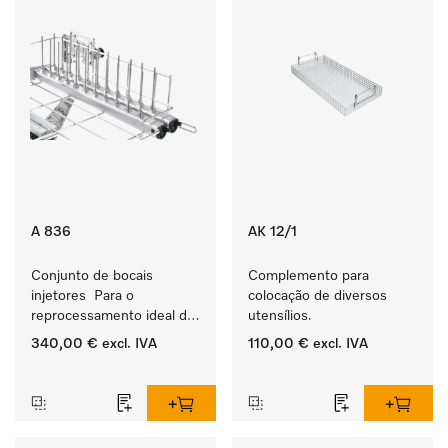
A 836
AK 12/1
Conjunto de bocais 
Complemento para 
injetores  Para o 
colocação de diversos 
reprocessamento ideal de 
utensílios.
instrumentos com lúmens 
340,00 €
excl. IVA
110,00 €
excl. IVA
na área da odontologia.
‏‏‎ ‎
‏‏‎ ‎