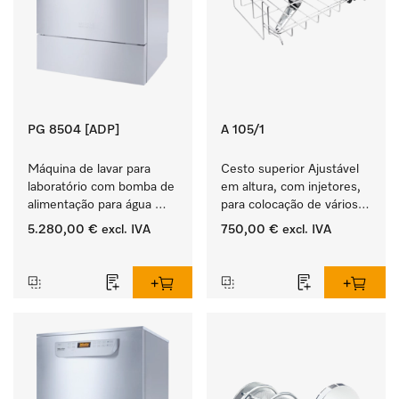
PG 8504 [ADP]
A 105/1
Máquina de lavar para 
Cesto superior Ajustável 
laboratório com bomba de 
em altura, com injetores, 
alimentação para água 
para colocação de vários 
desmineralizada.
conj. instrumentos.
5.280,00 €
excl. IVA
750,00 €
excl. IVA
‏‏‎ ‎
‏‏‎ ‎