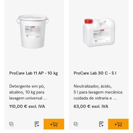
ProCare Lab 11 AP - 10 kg
ProCare Lab 30 C - 5 l
Detergente em pó, 
Neutralizador, ácido, 
alcalino, 10 kg para 
5 l para lavagem mecânica 
lavagem universal 
cuidada de vidraria e 
mecânica de vidraria e 
utensílios de laboratório.
110,00 €
excl. IVA
63,00 €
excl. IVA
utensílios de laboratório.
‏‏‎ ‎
‏‏‎ ‎