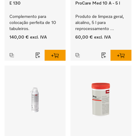
E 130
ProCare Med 10 A - 5 l
Complemento para 
Produto de limpeza geral, 
colocação perfeita de 10 
alcalino, 5 l para 
tabuleiros.
reprocessamento 
mecânico de 
140,00 €
excl. IVA
60,00 €
excl. IVA
instrumentos e utensílios.
‏‏‎ ‎
‏‏‎ ‎