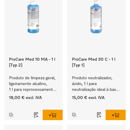
ProCare Med 10 MA - 1 l
ProCare Med 30 C - 1 l
[Typ 2]
[Typ 1]
Produto de limpeza geral, 
Produto neutralizador, 
ligeiramente alcalino, 
ácido, 1 l para 
1 l para reprocessamento 
neutralização ideal à base 
mecânico de 
de ácidos orgânicos.
18,00 €
excl. IVA
15,00 €
excl. IVA
instrumentos e utensílios.
‏‏‎ ‎
‏‏‎ ‎