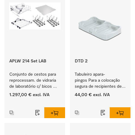
APLW 214 Set LAB
DTD 2
Conjunto de cestos para 
Tabuleiro apara-
reprocessam. de vidraria 
pingos Para a colocação 
de laboratório c/ bicos 
segura de recipientes de 
injetores e complementos.
produtos ProCare. 
1.297,00 €
excl. IVA
44,00 €
excl. IVA
‏‏‎ ‎
‏‏‎ ‎