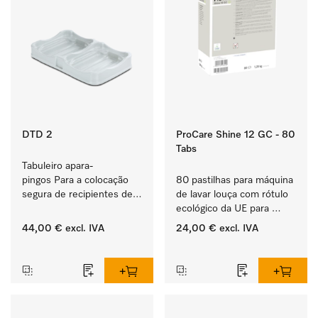
DTD 2
ProCare Shine 12 GC - 80
Tabs
Tabuleiro apara-
pingos Para a colocação 
80 pastilhas para máquina 
segura de recipientes de 
de lavar louça com rótulo 
produtos ProCare. 
ecológico da UE para 
limpar louça, talheres e 
44,00 €
excl. IVA
24,00 €
excl. IVA
copos muito sujos.
‏‏‎ ‎
‏‏‎ ‎