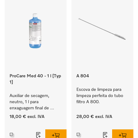
ProCare Med 40 - 1 l [Typ
A 804
1]
Escova de limpeza para 
Auxiliar de secagem, 
limpeza perfeita do tubo 
neutro, 1 l para 
filtro A 800.
enxaguagem final de 
instrumentos e utensílios, 
18,00 €
excl. IVA
28,00 €
excl. IVA
biocompatível.
‏‏‎ ‎
‏‏‎ ‎