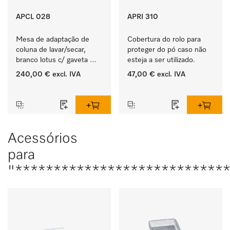
APCL 028
APRI 310
Mesa de adaptação de 
Cobertura do rolo para 
coluna de lavar/secar, 
proteger do pó caso não 
branco lotus c/ gaveta 
esteja a ser utilizado.
integrada para para uma 
240,00 €
excl. IVA
47,00 €
excl. IVA
coluna lavar/secar 
‏‏‎ ‎
‏‏‎ ‎
especialmente 
confortável. 
Acessórios
para
"****************************