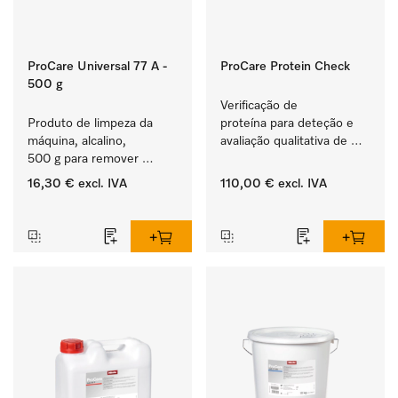
ProCare Universal 77 A -
ProCare Protein Check
500 g
Verificação de 
Produto de limpeza da 
proteína para deteção e 
máquina, alcalino, 
avaliação qualitativa de 
500 g para remover 
eventuais resíduos de 
depósitos de amido 
proteínas.
16,30 €
excl. IVA
110,00 €
excl. IVA
entranhados.
‏‏‎ ‎
‏‏‎ ‎