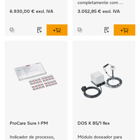
completamente com 
gaveta 3D MultiFlex para 
6.930,00 €
excl. IVA
3.052,85 €
excl. IVA
grandes quantidades de 
‏‏‎ ‎
‏‏‎ ‎
louça a nível doméstico, 
industrial, pequenas 
cozinhas e copas.
ProCare Sure I-PM
DOS K 85/1 flex
Indicador de processo, 
Módulo doseador para 