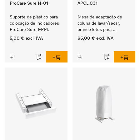
ProCare Sure H-01
APCL 031
Suporte de plástico para 
Mesa de adaptação de 
colocação de indicadores 
coluna de lavar/secar, 
ProCare Sure I-PM.
branco lotus para 
instalação segura e em 
5,00 €
excl. IVA
65,00 €
excl. IVA
pouco espaço de uma 
‏‏‎ ‎
‏‏‎ ‎
coluna de lavar/secar. 