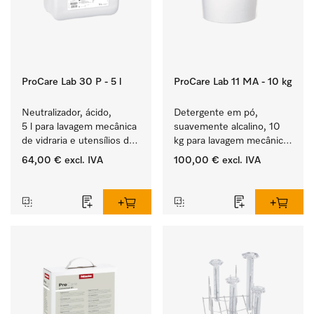
ProCare Lab 30 P - 5 l
ProCare Lab 11 MA - 10 kg
Neutralizador, ácido, 
Detergente em pó, 
5 l para lavagem mecânica 
suavemente alcalino, 10 
de vidraria e utensílios de 
kg para lavagem mecânica 
laboratório.
cuidada de vidraria e 
64,00 €
excl. IVA
100,00 €
excl. IVA
utensílios de laboratório.
‏‏‎ ‎
‏‏‎ ‎