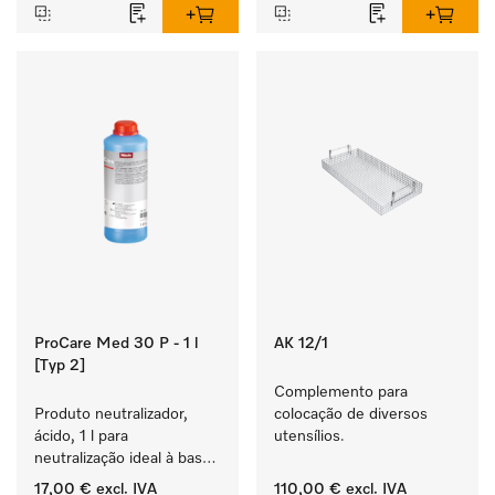
ProCare Med 30 P - 1 l
AK 12/1
[Typ 2]
Complemento para 
Produto neutralizador, 
colocação de diversos 
ácido, 1 l para 
utensílios.
neutralização ideal à base 
de ácidos inorgânicos.
17,00 €
excl. IVA
110,00 €
excl. IVA