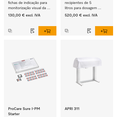
fichas de indicação para 
recipientes de 5 
monitorização visual da 
litros para dosagem 
rotina no processo de 
automática de 
130,00 €
excl. IVA
520,00 €
excl. IVA
lavagem e desinfeção.
detergentes líquidos com 
‏‏‎ ‎
‏‏‎ ‎
indicador de vazio.
ProCare Sure I-PM
APRI 311
Starter