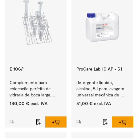
E 106/1
ProCare Lab 10 AP - 5 l
Complemento para 
detergente líquido, 
colocação perfeita de 
alcalino, 5 l para lavagem 
vidraria de boca larga, 
universal mecânica de 
provetas graduadas, etc.
vidraria e utensílios de 
180,00 €
excl. IVA
51,00 €
excl. IVA
laboratório.
‏‏‎ ‎
‏‏‎ ‎