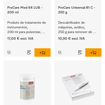
ProCare Med 64 LUB -
ProCare Universal 81 C -
200 ml
250 g
Produto de tratamento de 
Descalcificador de 
instrumentos, 
máquinas, acídico, 
200 ml para pulverizar, 
250 g para remover de 
para o tratamento manual 
depósitos de calcário 
17,00 €
excl. IVA
10,90 €
excl. IVA
de dispositivos médicos.
persistentes.
‏‏‎ ‎
‏‏‎ ‎