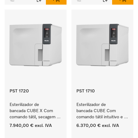
PST 1720
PST 1710
Esterilizador de 
Esterilizador de 
bancada CUBE X Com 
bancada CUBE Com 
comando tátil, secagem 
comando tátil intuitivo e 
EcoDry e 4,5 kg de 
4,5 kg de capacidade de 
7.940,00 €
excl. IVA
6.370,00 €
excl. IVA
capacidade.
instrumentos.
‏‏‎ ‎
‏‏‎ ‎