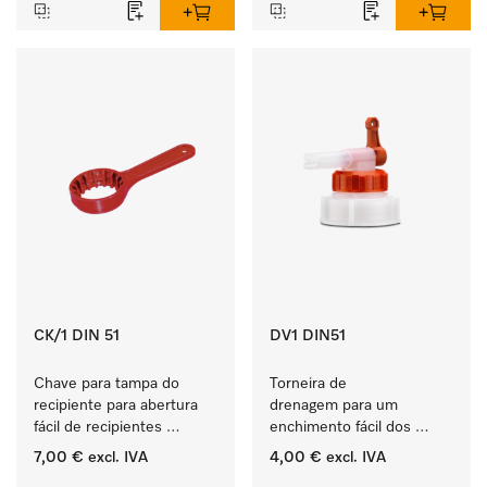
CK/1 DIN 51
DV1 DIN51
Chave para tampa do 
Torneira de 
recipiente para abertura 
drenagem para um 
fácil de recipientes 
enchimento fácil dos 
ProCare de 5, 10 e 20 l.
produtos líquidos ProCare.
7,00 €
excl. IVA
4,00 €
excl. IVA
‏‏‎ ‎
‏‏‎ ‎