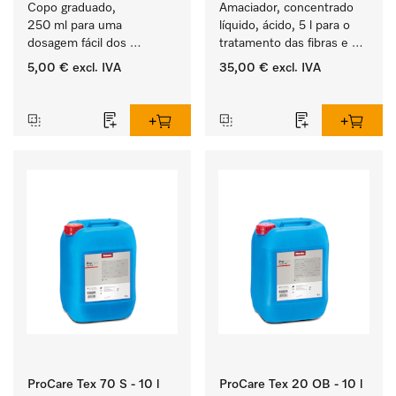
Copo graduado, 
Amaciador, concentrado 
250 ml para uma 
líquido, ácido, 5 l para o 
dosagem fácil dos 
tratamento das fibras e 
produtos ProCare.
uma suavidade duradoura 
5,00 €
excl. IVA
35,00 €
excl. IVA
dos têxteis.
‏‏‎ ‎
‏‏‎ ‎
ProCare Tex 70 S - 10 l
ProCare Tex 20 OB - 10 l