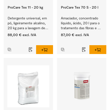
ProCare Tex 11 - 20 kg
ProCare Tex 70 S - 20 l
Detergente universal, em 
Amaciador, concentrado 
pó, ligeiramente alcalino, 
líquido, ácido, 20 l para o 
20 kg para a lavagem de 
tratamento das fibras e 
têxteis brancos e de 
uma suavidade duradoura 
88,00 €
excl. IVA
87,00 €
excl. IVA
roupa de cor que não 
dos têxteis.
‏‏‎ ‎
‏‏‎ ‎
desbota.