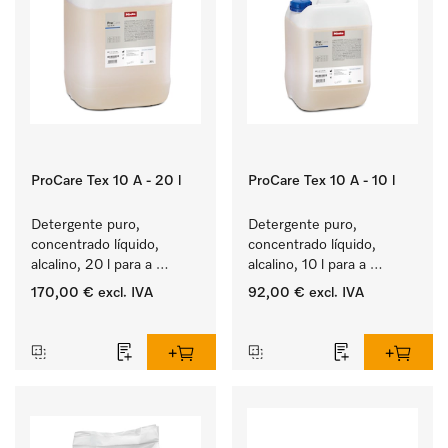
ProCare Tex 10 A - 20 l
ProCare Tex 10 A - 10 l
Detergente puro, 
Detergente puro, 
concentrado líquido, 
concentrado líquido, 
alcalino, 20 l para a 
alcalino, 10 l para a 
lavagem de têxteis 
lavagem de têxteis 
170,00 €
excl. IVA
92,00 €
excl. IVA
brancos e de roupa de 
brancos e de roupa de 
‏‏‎ ‎
‏‏‎ ‎
cor que não desbota.
cor que não desbota.