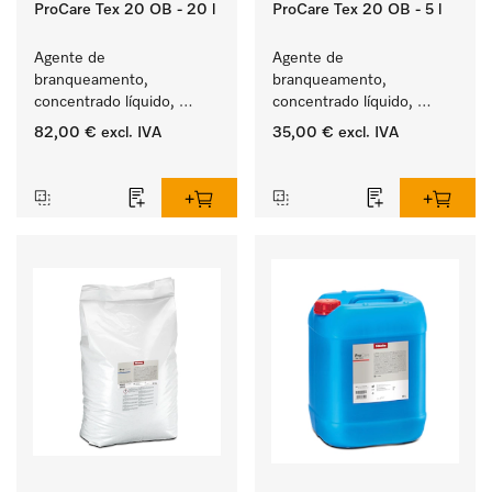
ProCare Tex 20 OB - 20 l
ProCare Tex 20 OB - 5 l
Agente de 
Agente de 
branqueamento, 
branqueamento, 
concentrado líquido, 
concentrado líquido, 
ácido, 20 l para a 
ácido, 5 l para a remoção 
82,00 €
excl. IVA
35,00 €
excl. IVA
remoção eficaz das 
eficaz das nódoas mais 
‏‏‎ ‎
‏‏‎ ‎
nódoas mais difíceis.
difíceis.