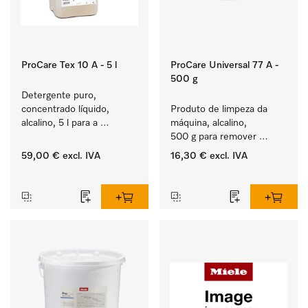
ProCare Tex 10 A - 5 l
ProCare Universal 77 A -
500 g
Detergente puro, 
concentrado líquido, 
Produto de limpeza da 
alcalino, 5 l para a 
máquina, alcalino, 
lavagem de têxteis 
500 g para remover 
brancos e de roupa de 
depósitos de amido 
59,00 €
excl. IVA
16,30 €
excl. IVA
cor que não desbota.
entranhados.
‏‏‎ ‎
‏‏‎ ‎