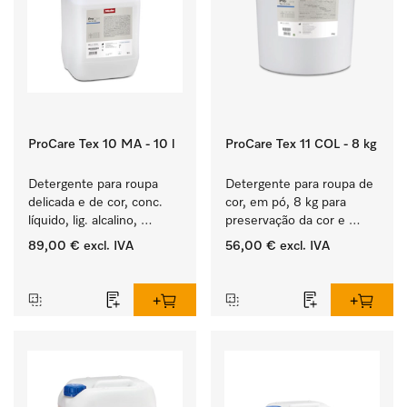
ProCare Tex 10 MA - 10 l
ProCare Tex 11 COL - 8 kg
Detergente para roupa 
Detergente para roupa de 
delicada e de cor, conc. 
cor, em pó, 8 kg para 
líquido, lig. alcalino, 
preservação da cor e 
10 l para a lavagem de 
lavagem de roupa de cor.
89,00 €
excl. IVA
56,00 €
excl. IVA
roupa de cor e têxteis 
‏‏‎ ‎
‏‏‎ ‎
delicados.