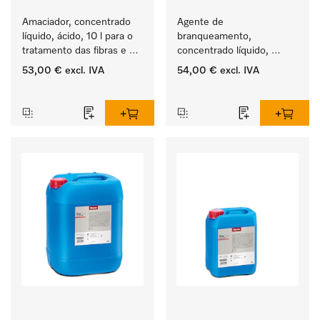
Amaciador, concentrado 
Agente de 
líquido, ácido, 10 l para o 
branqueamento, 
tratamento das fibras e 
concentrado líquido, 
uma suavidade duradoura 
ácido, 10 l para a remoção 
53,00 €
excl. IVA
54,00 €
excl. IVA
dos têxteis.
eficaz das nódoas mais 
‏‏‎ ‎
‏‏‎ ‎
difíceis.