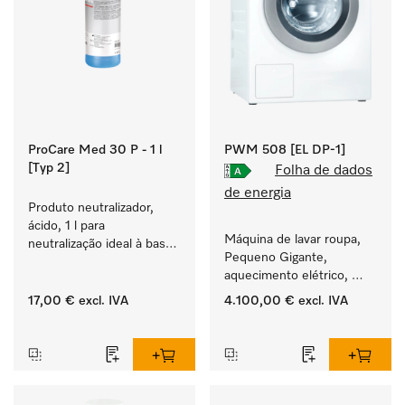
ProCare Med 30 P - 1 l
PWM 508 [EL DP-1]
[Typ 2]
Folha de dados
de energia
Produto neutralizador, 
ácido, 1 l para 
Máquina de lavar roupa, 
neutralização ideal à base 
Pequeno Gigante, 
de ácidos inorgânicos.
aquecimento elétrico, 
bomba de esgoto e 
17,00 €
excl. IVA
4.100,00 €
excl. IVA
programas específicos 
‏‏‎ ‎
‏‏‎ ‎
para grupos-alvo. 
Rendimento de 8 kg  
em 49 min .