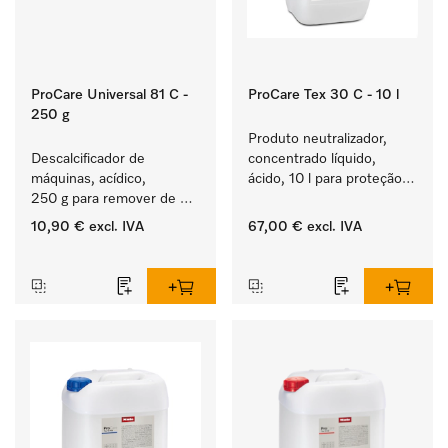
ProCare Universal 81 C -
ProCare Tex 30 C - 10 l
250 g
Produto neutralizador, 
Descalcificador de 
concentrado líquido, 
máquinas, acídico, 
ácido, 10 l para proteção 
250 g para remover de 
ideal dos têxteis através 
depósitos de calcário 
de uma neutralização 
10,90 €
excl. IVA
67,00 €
excl. IVA
persistentes.
fiável.
‏‏‎ ‎
‏‏‎ ‎