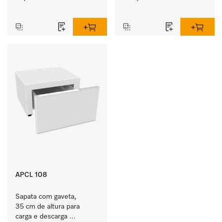
pouco espaço de uma 
coluna lavar/secar 
‏‏‎ ‎
‏‏‎ ‎
coluna de lavar/secar. 
especialmente 
confortável. 
APCL 108
Sapata com gaveta, 
35 cm de altura para 
carga e descarga 