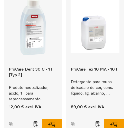
ProCare Dent 30 C - 1 l
ProCare Tex 10 MA - 10 l
[Typ 2]
Detergente para roupa 
Produto neutralizador, 
delicada e de cor, conc. 
ácido, 1 l para 
líquido, lig. alcalino, 
reprocessamento 
10 l para a lavagem de 
mecânico de 
roupa de cor e têxteis 
12,00 €
excl. IVA
89,00 €
excl. IVA
instrumentos dentários e 
delicados.
‏‏‎ ‎
‏‏‎ ‎
de transferência.