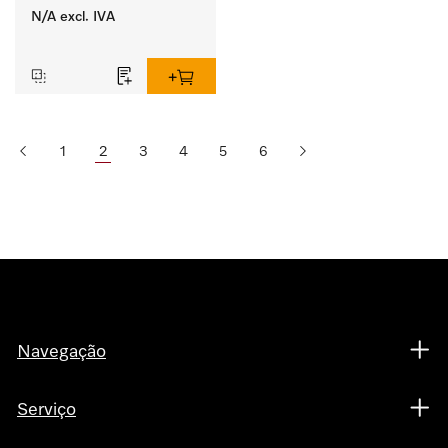
ergonómica da máquina 
N/A
excl. IVA
de lavar roupa e do 
‏‏‎ ‎
secador. 
1
2
3
4
5
6
Navegação
Serviço