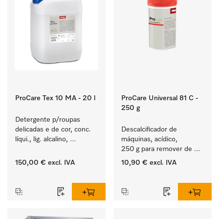
ProCare Tex 10 MA - 20 l
ProCare Universal 81 C -
250 g
Detergente p/roupas 
delicadas e de cor, conc. 
Descalcificador de 
líqui., lig. alcalino, 
máquinas, acídico, 
20 l para a lavagem de 
250 g para remover de 
roupa de cor e têxteis 
depósitos de calcário 
150,00 €
excl. IVA
10,90 €
excl. IVA
delicados.
persistentes.
‏‏‎ ‎
‏‏‎ ‎