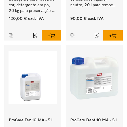
cor, detergente em pó, 
neutro, 20 l para remoção 
20 kg para preservação 
eficaz de sujidade de 
da cor e lavagem de 
gordura.
120,00 €
excl. IVA
90,00 €
excl. IVA
roupa de cor.
‏‏‎ ‎
‏‏‎ ‎
ProCare Tex 10 MA - 5 l
ProCare Dent 10 MA - 5 l