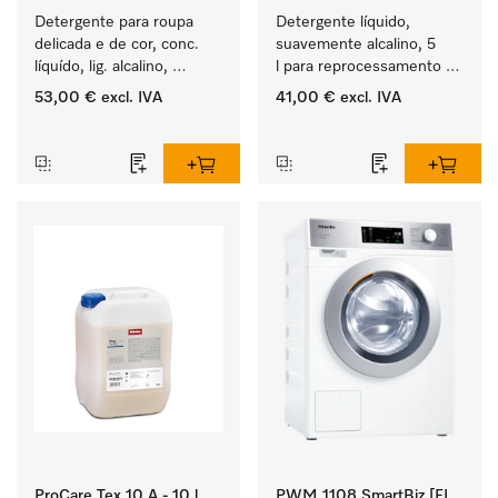
Detergente para roupa 
Detergente líquido, 
delicada e de cor, conc. 
suavemente alcalino, 5 
líquído, lig. alcalino, 
l para reprocessamento 
5 l para a lavagem de 
mecânico de 
53,00 €
excl. IVA
41,00 €
excl. IVA
roupa de cor e têxteis 
instrumentos dentários e 
‏‏‎ ‎
‏‏‎ ‎
delicados.
de transferência.
ProCare Tex 10 A - 10 l
PWM 1108 SmartBiz [EL