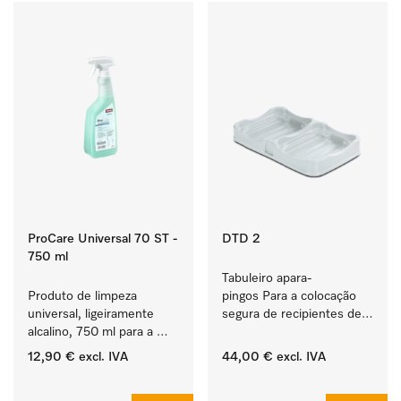
ProCare Universal 70 ST -
DTD 2
750 ml
Tabuleiro apara-
Produto de limpeza 
pingos Para a colocação 
universal, ligeiramente 
segura de recipientes de 
alcalino, 750 ml para a 
produtos ProCare. 
remoção delicada de 
12,90 €
excl. IVA
44,00 €
excl. IVA
resíduos de gorduras e 
‏‏‎ ‎
‏‏‎ ‎
sujidade.