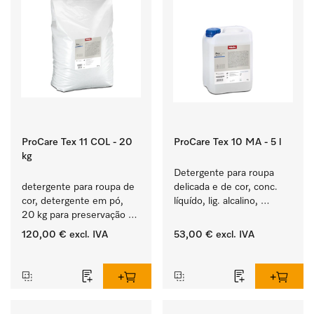
ProCare Tex 11 COL - 20
ProCare Tex 10 MA - 5 l
kg
Detergente para roupa 
detergente para roupa de 
delicada e de cor, conc. 
cor, detergente em pó, 
líquído, lig. alcalino, 
20 kg para preservação 
5 l para a lavagem de 
da cor e lavagem de 
roupa de cor e têxteis 
120,00 €
excl. IVA
53,00 €
excl. IVA
roupa de cor.
delicados.
‏‏‎ ‎
‏‏‎ ‎