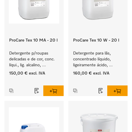
ProCare Tex 10 MA - 20 l
ProCare Tex 10 W - 20 l
Detergente p/roupas 
Detergente para lãs, 
delicadas e de cor, conc. 
concentrado líquido, 
líqui., lig. alcalino, 
ligeiramente ácido, 
20 l para a lavagem de 
20 l para limpeza 
150,00 €
excl. IVA
160,00 €
excl. IVA
roupa de cor e têxteis 
mecânica de lã.
‏‏‎ ‎
‏‏‎ ‎
delicados.