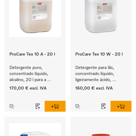
ProCare Tex 10 A - 20 l
ProCare Tex 10 W - 20 l
Detergente puro, 
Detergente para lãs, 
concentrado líquido, 
concentrado líquido, 
alcalino, 20 l para a 
ligeiramente ácido, 
lavagem de têxteis 
20 l para limpeza 
170,00 €
excl. IVA
160,00 €
excl. IVA
brancos e de roupa de 
mecânica de lã.
‏‏‎ ‎
‏‏‎ ‎
cor que não desbota.