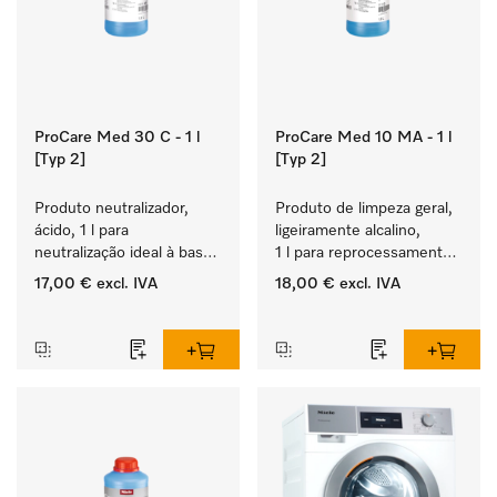
ProCare Med 30 C - 1 l
ProCare Med 10 MA - 1 l
[Typ 2]
[Typ 2]
Produto neutralizador, 
Produto de limpeza geral, 
ácido, 1 l para 
ligeiramente alcalino, 
neutralização ideal à base 
1 l para reprocessamento 
de ácidos orgânicos.
mecânico de 
17,00 €
excl. IVA
18,00 €
excl. IVA
instrumentos e utensílios.
‏‏‎ ‎
‏‏‎ ‎