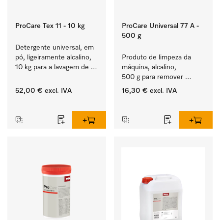
ProCare Tex 11 - 10 kg
ProCare Universal 77 A -
500 g
Detergente universal, em 
pó, ligeiramente alcalino, 
Produto de limpeza da 
10 kg para a lavagem de 
máquina, alcalino, 
têxteis brancos e de 
500 g para remover 
roupa de cor que não 
depósitos de amido 
52,00 €
excl. IVA
16,30 €
excl. IVA
desbota.
entranhados.
‏‏‎ ‎
‏‏‎ ‎