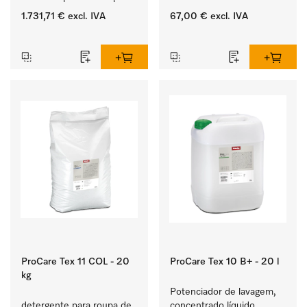
simples sem conduta de 
1.731,71 €
excl. IVA
67,00 €
excl. IVA
saída de ar.
‏‏‎ ‎
‏‏‎ ‎
ProCare Tex 11 COL - 20
ProCare Tex 10 B+ - 20 l
kg
Potenciador de lavagem, 
detergente para roupa de 
concentrado líquido, 