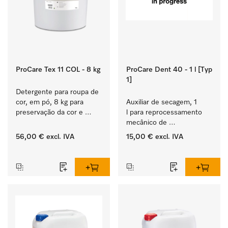
ProCare Tex 11 COL - 8 kg
ProCare Dent 40 - 1 l [Typ
1]
Detergente para roupa de 
cor, em pó, 8 kg para 
Auxiliar de secagem, 1 
preservação da cor e 
l para reprocessamento 
lavagem de roupa de cor.
mecânico de 
instrumentos dentários e 
56,00 €
excl. IVA
15,00 €
excl. IVA
de transferência.
‏‏‎ ‎
‏‏‎ ‎