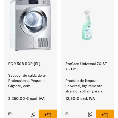
PDR 508 ROP [EL]
ProCare Universal 70 ST -
750 ml
Secador de saída de ar 
Professional, Pequeno 
Produto de limpeza 
Gigante, com 
universal, ligeiramente 
aquecimento elétrico 
alcalino, 750 ml para a 
  com tempos de 
remoção delicada de 
3.250,00 €
excl. IVA
12,90 €
excl. IVA
funcionamento do 
resíduos de gorduras e 
‏‏‎ ‎
‏‏‎ ‎
programa particularmente 
sujidade.
curtos. Rendimento de 
8 kg em 42 min.