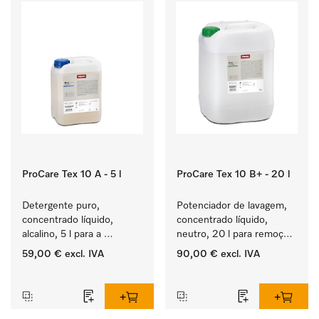
ProCare Tex 10 A - 5 l
ProCare Tex 10 B+ - 20 l
Detergente puro, 
Potenciador de lavagem, 
concentrado líquido, 
concentrado líquido, 
alcalino, 5 l para a 
neutro, 20 l para remoção 
lavagem de têxteis 
eficaz de sujidade de 
59,00 €
excl. IVA
90,00 €
excl. IVA
brancos e de roupa de 
gordura.
‏‏‎ ‎
‏‏‎ ‎
cor que não desbota.