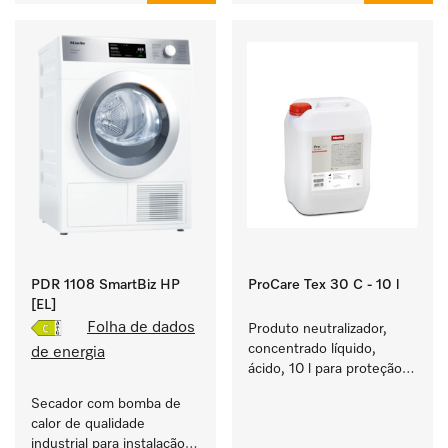
PDR 1108 SmartBiz HP
ProCare Tex 30 C - 10 l
[EL]
Folha de dados
Produto neutralizador, 
concentrado líquido, 
de energia
ácido, 10 l para proteção 
ideal dos têxteis através 
Secador com bomba de 
de uma neutralização 
calor de qualidade 
fiável.
industrial para instalação 