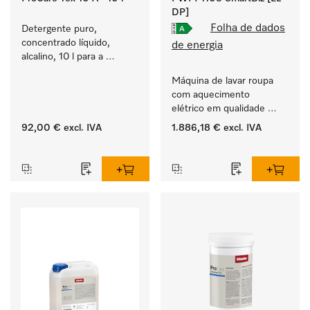
DP]
Folha de dados
Detergente puro, 
concentrado líquido, 
de energia
alcalino, 10 l para a 
lavagem de têxteis 
Máquina de lavar roupa 
brancos e de roupa de 
com aquecimento 
cor que não desbota.
elétrico em qualidade 
industrial com tempo de 
92,00 €
excl. IVA
1.886,18 €
excl. IVA
funcionamento de 
‏‏‎ ‎
‏‏‎ ‎
79 min, instalação 
simples.