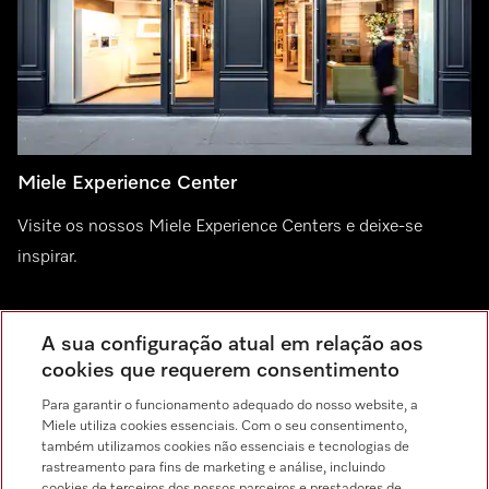
Miele Experience Center
Visite os nossos Miele Experience Centers e deixe-se
inspirar.
Miele Experience Center Porto
A sua configuração atual em relação aos
Miele Experience Center Carnaxide
cookies que requerem consentimento
Para garantir o funcionamento adequado do nosso website, a
Miele utiliza cookies essenciais. Com o seu consentimento,
também utilizamos cookies não essenciais e tecnologias de
Contacto
rastreamento para fins de marketing e análise, incluindo
214 248 100 *
cookies de terceiros dos nossos parceiros e prestadores de