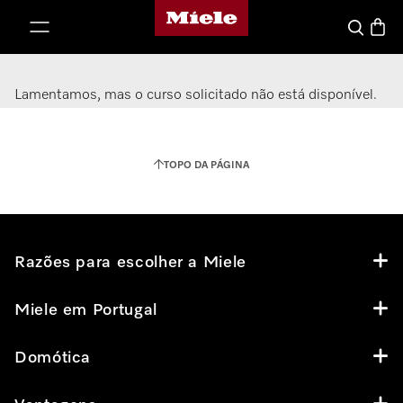
Página principal da Miele
 para o conteúdo
Carrin
Pesquisa
Lamentamos, mas o curso solicitado não está disponível.
TOPO DA PÁGINA
Razões para escolher a Miele
Miele em Portugal
Domótica