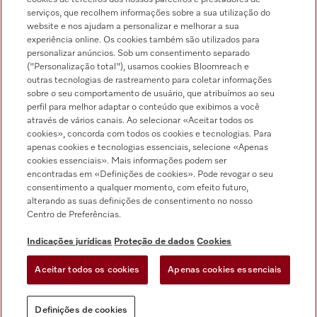
serviços, que recolhem informações sobre a sua utilização do
Follow Miele
website e nos ajudam a personalizar e melhorar a sua
experiência online. Os cookies também são utilizados para
personalizar anúncios. Sob um consentimento separado
Newsletter
("Personalização total"), usamos cookies Bloomreach e
outras tecnologias de rastreamento para coletar informações
sobre o seu comportamento de usuário, que atribuímos ao seu
perfil para melhor adaptar o conteúdo que exibimos a você
através de vários canais. Ao selecionar «Aceitar todos os
cookies», concorda com todos os cookies e tecnologias. Para
apenas cookies e tecnologias essenciais, selecione «Apenas
INDICAÇÕES JURÍDICAS
CONDIÇÕES GERAIS
cookies essenciais». Mais informações podem ser
encontradas em «Definições de cookies». Pode revogar o seu
consentimento a qualquer momento, com efeito futuro,
PROTEÇÃO DE DADOS
CONDIÇÕES DE UTILIZAÇÃO
alterando as suas definições de consentimento no nosso
Centro de Preferências.
LIVRO DE RECLAMAÇÕES
CANAL DE ÉTICA
Indicações jurídicas
Proteção de dados
Cookies
Aceitar todos os cookies
Apenas cookies essenciais
Definições de cookies