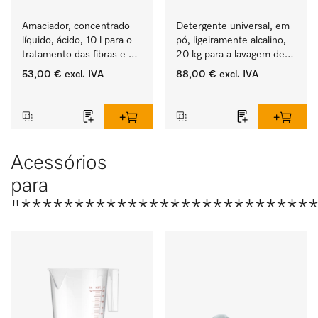
Amaciador, concentrado 
Detergente universal, em 
líquido, ácido, 10 l para o 
pó, ligeiramente alcalino, 
tratamento das fibras e 
20 kg para a lavagem de 
uma suavidade duradoura 
têxteis brancos e de 
53,00 €
excl. IVA
88,00 €
excl. IVA
dos têxteis.
roupa de cor que não 
‏‏‎ ‎
‏‏‎ ‎
desbota.
Acessórios
para
"****************************