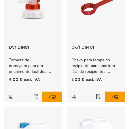
DV1 DIN51
CK/1 DIN 51
Torneira de 
Chave para tampa do 
drenagem para um 
recipiente para abertura 
enchimento fácil dos 
fácil de recipientes 
produtos líquidos ProCare.
ProCare de 5, 10 e 20 l.
4,00 €
excl. IVA
7,00 €
excl. IVA
‏‏‎ ‎
‏‏‎ ‎