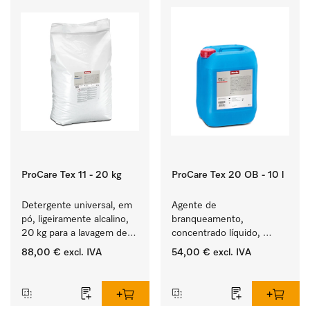
ProCare Tex 11 - 20 kg
ProCare Tex 20 OB - 10 l
Detergente universal, em 
Agente de 
pó, ligeiramente alcalino, 
branqueamento, 
20 kg para a lavagem de 
concentrado líquido, 
têxteis brancos e de 
ácido, 10 l para a remoção 
88,00 €
excl. IVA
54,00 €
excl. IVA
roupa de cor que não 
eficaz das nódoas mais 
‏‏‎ ‎
‏‏‎ ‎
desbota.
difíceis.