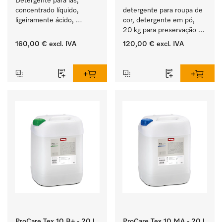
Detergente para lãs, 
concentrado líquido, 
detergente para roupa de 
ligeiramente ácido, 
cor, detergente em pó, 
20 l para limpeza 
20 kg para preservação 
mecânica de lã.
da cor e lavagem de 
160,00 €
excl. IVA
120,00 €
excl. IVA
roupa de cor.
‏‏‎ ‎
‏‏‎ ‎
ProCare Tex 10 B+ - 20 l
ProCare Tex 10 MA - 20 l