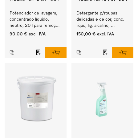
Potenciador de lavagem, 
Detergente p/roupas 
concentrado líquido, 
delicadas e de cor, conc. 
neutro, 20 l para remoção 
líqui., lig. alcalino, 
eficaz de sujidade de 
20 l para a lavagem de 
90,00 €
excl. IVA
150,00 €
excl. IVA
gordura.
roupa de cor e têxteis 
‏‏‎ ‎
‏‏‎ ‎
delicados.