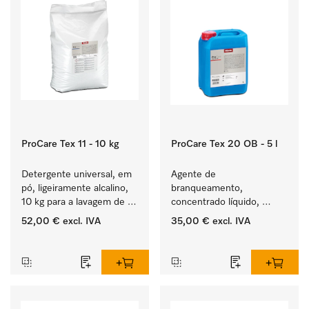
ProCare Tex 11 - 10 kg
ProCare Tex 20 OB - 5 l
Detergente universal, em 
Agente de 
pó, ligeiramente alcalino, 
branqueamento, 
10 kg para a lavagem de 
concentrado líquido, 
têxteis brancos e de 
ácido, 5 l para a remoção 
52,00 €
excl. IVA
35,00 €
excl. IVA
roupa de cor que não 
eficaz das nódoas mais 
‏‏‎ ‎
‏‏‎ ‎
desbota.
difíceis.