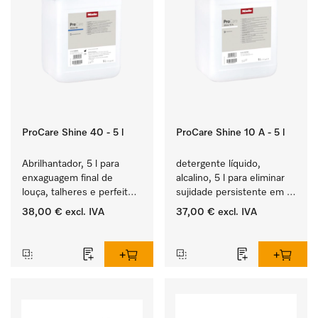
ProCare Shine 40 - 5 l
ProCare Shine 10 A - 5 l
Abrilhantador, 5 l para 
detergente líquido, 
enxaguagem final de 
alcalino, 5 l para eliminar 
louça, talheres e perfeito 
sujidade persistente em 
para copos.
louça, talheres e copos.
38,00 €
excl. IVA
37,00 €
excl. IVA
‏‏‎ ‎
‏‏‎ ‎