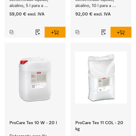
alcalino, 5 l para a 
alcalino, 10 l para a 
lavagem de têxteis 
lavagem de têxteis 
59,00 €
excl. IVA
92,00 €
excl. IVA
brancos e de roupa de 
brancos e de roupa de 
‏‏‎ ‎
‏‏‎ ‎
cor que não desbota.
cor que não desbota.
ProCare Tex 10 W - 20 l
ProCare Tex 11 COL - 20
kg