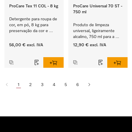
ProCare Tex 11 COL - 8 kg
ProCare Universal 70 ST -
750 ml
Detergente para roupa de 
cor, em pó, 8 kg para 
Produto de limpeza 
preservação da cor e 
universal, ligeiramente 
lavagem de roupa de cor.
alcalino, 750 ml para a 
remoção delicada de 
56,00 €
excl. IVA
12,90 €
excl. IVA
resíduos de gorduras e 
‏‏‎ ‎
‏‏‎ ‎
sujidade.
1
2
3
4
5
6