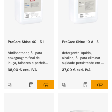
ProCare Shine 40 - 5 l
ProCare Shine 10 A - 5 l
Abrilhantador, 5 l para 
detergente líquido, 
enxaguagem final de 
alcalino, 5 l para eliminar 
louça, talheres e perfeito 
sujidade persistente em 
para copos.
louça, talheres e copos.
38,00 €
excl. IVA
37,00 €
excl. IVA
‏‏‎ ‎
‏‏‎ ‎