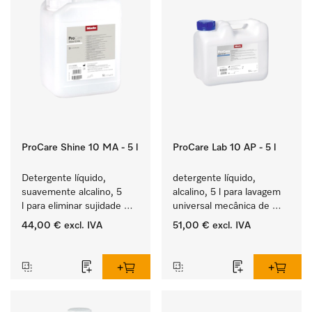
ProCare Shine 10 MA - 5 l
ProCare Lab 10 AP - 5 l
Detergente líquido, 
detergente líquido, 
suavemente alcalino, 5 
alcalino, 5 l para lavagem 
l para eliminar sujidade 
universal mecânica de 
ligeira em louça, talheres 
vidraria e utensílios de 
44,00 €
excl. IVA
51,00 €
excl. IVA
e copos.
laboratório.
‏‏‎ ‎
‏‏‎ ‎