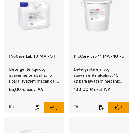
ProCare Lab 10 MA - 5 l
ProCare Lab 11 MA - 10 kg
Detergente líquido, 
Detergente em pó, 
suavemente alcalino, 5 
suavemente alcalino, 10 
l para lavagem mecânica 
kg para lavagem mecânica 
cuidada de vidraria e 
cuidada de vidraria e 
55,00 €
excl. IVA
100,00 €
excl. IVA
utensílios de laboratório.
utensílios de laboratório.
‏‏‎ ‎
‏‏‎ ‎