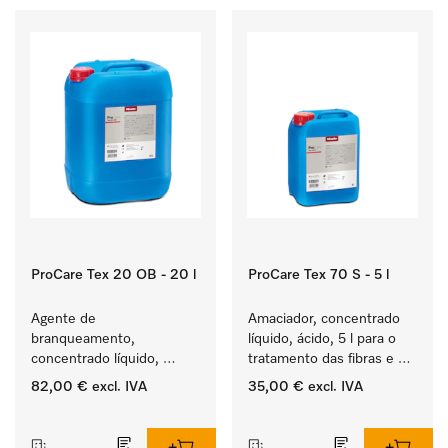
ProCare Tex 20 OB - 20 l
ProCare Tex 70 S - 5 l
Agente de 
Amaciador, concentrado 
branqueamento, 
líquido, ácido, 5 l para o 
concentrado líquido, 
tratamento das fibras e 
ácido, 20 l para a 
uma suavidade duradoura 
82,00 €
excl. IVA
35,00 €
excl. IVA
remoção eficaz das 
dos têxteis.
‏‏‎ ‎
‏‏‎ ‎
nódoas mais difíceis.