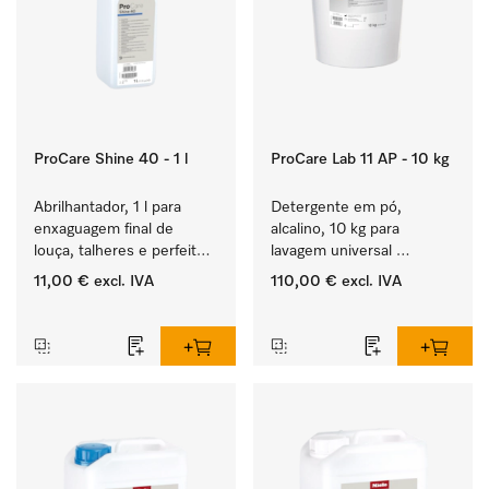
ProCare Shine 40 - 1 l
ProCare Lab 11 AP - 10 kg
Abrilhantador, 1 l para 
Detergente em pó, 
enxaguagem final de 
alcalino, 10 kg para 
louça, talheres e perfeito 
lavagem universal 
para copos.
mecânica de vidraria e 
11,00 €
excl. IVA
110,00 €
excl. IVA
utensílios de laboratório.
‏‏‎ ‎
‏‏‎ ‎