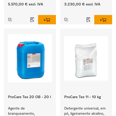
bomba de esgoto e 
Rendimento de 8 kg  
5.570,00 €
excl. IVA
3.230,00 €
excl. IVA
programas específicos 
em 49 min .
‏‏‎ ‎
‏‏‎ ‎
para grupos-alvo. 
Rendimento de 7 kg  
em 49 min .
ProCare Tex 20 OB - 20 l
ProCare Tex 11 - 10 kg
Agente de 
Detergente universal, em 
branqueamento, 
pó, ligeiramente alcalino, 