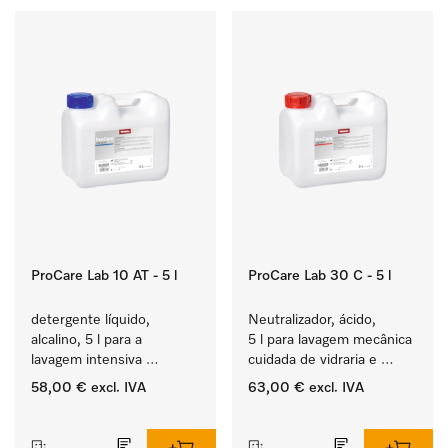
ProCare Lab 10 AT - 5 l
ProCare Lab 30 C - 5 l
detergente líquido, 
Neutralizador, ácido, 
alcalino, 5 l para a 
5 l para lavagem mecânica 
lavagem intensiva 
cuidada de vidraria e 
mecânica de vidraria e 
utensílios de laboratório.
58,00 €
excl. IVA
63,00 €
excl. IVA
utensílios de laboratório.
‏‏‎ ‎
‏‏‎ ‎