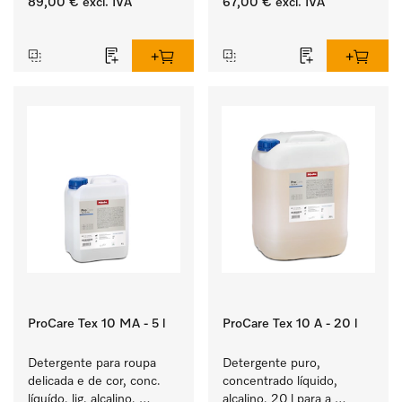
89,00 €
excl. IVA
67,00 €
excl. IVA
roupa de cor e têxteis 
de uma neutralização 
‏‏‎ ‎
‏‏‎ ‎
delicados.
fiável.
ProCare Tex 10 MA - 5 l
ProCare Tex 10 A - 20 l
Detergente para roupa 
Detergente puro, 
delicada e de cor, conc. 
concentrado líquido, 
líquído, lig. alcalino, 
alcalino, 20 l para a 