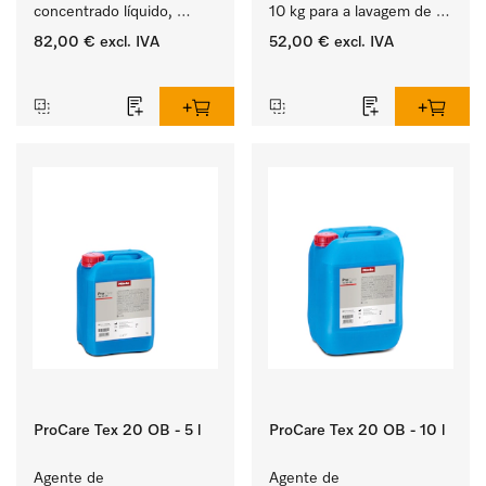
concentrado líquido, 
10 kg para a lavagem de 
ácido, 20 l para a 
têxteis brancos e de 
82,00 €
excl. IVA
52,00 €
excl. IVA
remoção eficaz das 
roupa de cor que não 
‏‏‎ ‎
‏‏‎ ‎
nódoas mais difíceis.
desbota.
ProCare Tex 20 OB - 5 l
ProCare Tex 20 OB - 10 l
Agente de 
Agente de 