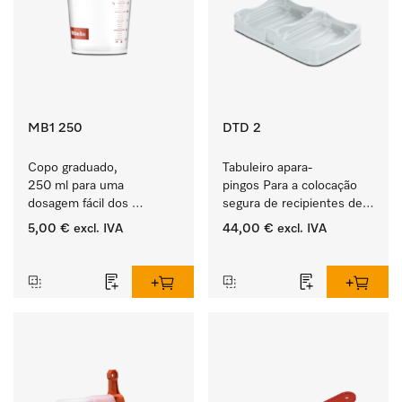
MB1 250
DTD 2
Copo graduado, 
Tabuleiro apara-
250 ml para uma 
pingos Para a colocação 
dosagem fácil dos 
segura de recipientes de 
produtos ProCare.
produtos ProCare. 
5,00 €
excl. IVA
44,00 €
excl. IVA
‏‏‎ ‎
‏‏‎ ‎