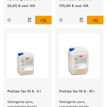
5 l para a lavagem de 
lavagem de têxteis 
53,00 €
excl. IVA
170,00 €
excl. IVA
roupa de cor e têxteis 
brancos e de roupa de 
‏‏‎ ‎
‏‏‎ ‎
delicados.
cor que não desbota.
ProCare Tex 10 A - 5 l
ProCare Tex 10 A - 10 l
Detergente puro, 
Detergente puro, 
concentrado líquido, 
concentrado líquido, 