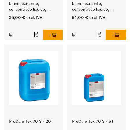
branqueamento, 
branqueamento, 
concentrado líquido, 
concentrado líquido, 
ácido, 5 l para a remoção 
ácido, 10 l para a remoção 
35,00 €
excl. IVA
54,00 €
excl. IVA
eficaz das nódoas mais 
eficaz das nódoas mais 
‏‏‎ ‎
‏‏‎ ‎
difíceis.
difíceis.
ProCare Tex 70 S - 20 l
ProCare Tex 70 S - 5 l