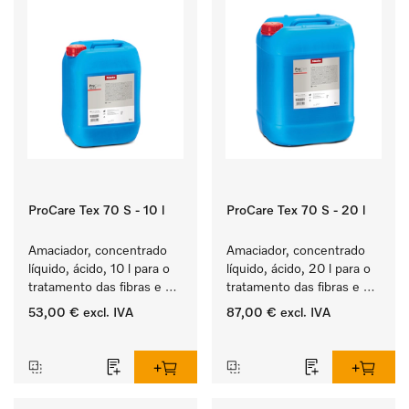
ProCare Tex 70 S - 10 l
ProCare Tex 70 S - 20 l
Amaciador, concentrado 
Amaciador, concentrado 
líquido, ácido, 10 l para o 
líquido, ácido, 20 l para o 
tratamento das fibras e 
tratamento das fibras e 
uma suavidade duradoura 
uma suavidade duradoura 
53,00 €
excl. IVA
87,00 €
excl. IVA
dos têxteis.
dos têxteis.
‏‏‎ ‎
‏‏‎ ‎