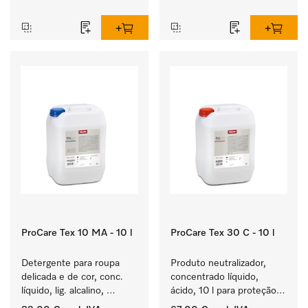
‏‏‎ ‎
‏‏‎ ‎
ProCare Tex 10 MA - 10 l
ProCare Tex 30 C - 10 l
Detergente para roupa 
Produto neutralizador, 
delicada e de cor, conc. 
concentrado líquido, 
líquido, lig. alcalino, 
ácido, 10 l para proteção 
10 l para a lavagem de 
ideal dos têxteis através 