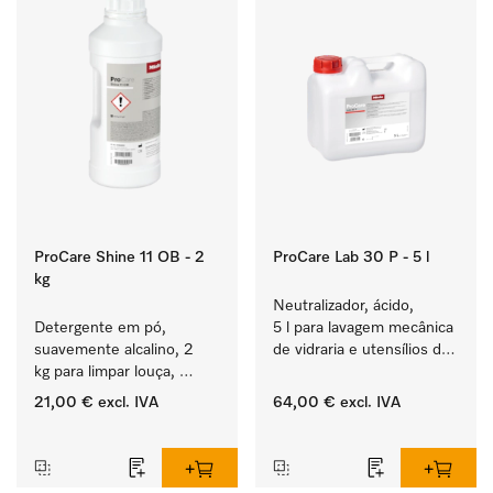
ProCare Shine 11 OB - 2
ProCare Lab 30 P - 5 l
kg
Neutralizador, ácido, 
Detergente em pó, 
5 l para lavagem mecânica 
suavemente alcalino, 2 
de vidraria e utensílios de 
kg para limpar louça, 
laboratório.
talheres e copos muito 
21,00 €
excl. IVA
64,00 €
excl. IVA
sujos.
‏‏‎ ‎
‏‏‎ ‎