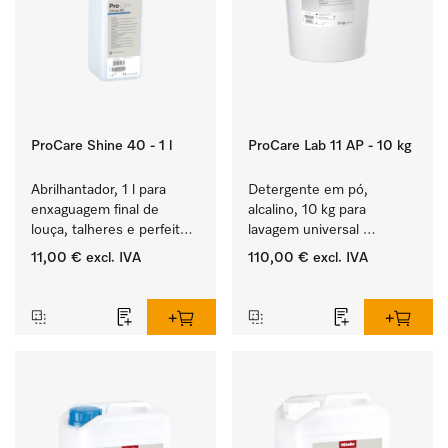
ProCare Shine 40 - 1 l
ProCare Lab 11 AP - 10 kg
Abrilhantador, 1 l para 
Detergente em pó, 
enxaguagem final de 
alcalino, 10 kg para 
louça, talheres e perfeito 
lavagem universal 
para copos.
mecânica de vidraria e 
11,00 €
excl. IVA
110,00 €
excl. IVA
utensílios de laboratório.
‏‏‎ ‎
‏‏‎ ‎