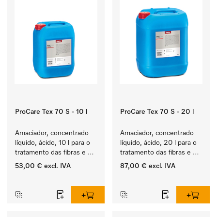
ProCare Tex 70 S - 10 l
ProCare Tex 70 S - 20 l
Amaciador, concentrado 
Amaciador, concentrado 
líquido, ácido, 10 l para o 
líquido, ácido, 20 l para o 
tratamento das fibras e 
tratamento das fibras e 
uma suavidade duradoura 
uma suavidade duradoura 
53,00 €
excl. IVA
87,00 €
excl. IVA
dos têxteis.
dos têxteis.
‏‏‎ ‎
‏‏‎ ‎