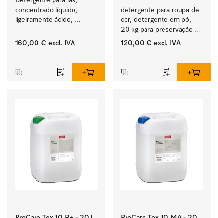
Detergente para lãs, 
concentrado líquido, 
detergente para roupa de 
ligeiramente ácido, 
cor, detergente em pó, 
20 l para limpeza 
20 kg para preservação 
mecânica de lã.
da cor e lavagem de 
160,00 €
excl. IVA
120,00 €
excl. IVA
roupa de cor.
‏‏‎ ‎
‏‏‎ ‎
ProCare Tex 10 B+ - 20 l
ProCare Tex 10 MA - 20 l