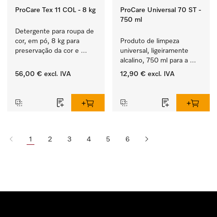
ProCare Tex 11 COL - 8 kg
ProCare Universal 70 ST -
750 ml
Detergente para roupa de 
cor, em pó, 8 kg para 
Produto de limpeza 
preservação da cor e 
universal, ligeiramente 
lavagem de roupa de cor.
alcalino, 750 ml para a 
remoção delicada de 
56,00 €
excl. IVA
12,90 €
excl. IVA
resíduos de gorduras e 
‏‏‎ ‎
‏‏‎ ‎
sujidade.
1
2
3
4
5
6