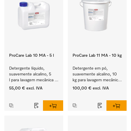
ProCare Lab 10 MA - 5 l
ProCare Lab 11 MA - 10 kg
Detergente líquido, 
Detergente em pó, 
suavemente alcalino, 5 
suavemente alcalino, 10 
l para lavagem mecânica 
kg para lavagem mecânica 
cuidada de vidraria e 
cuidada de vidraria e 
55,00 €
excl. IVA
100,00 €
excl. IVA
utensílios de laboratório.
utensílios de laboratório.
‏‏‎ ‎
‏‏‎ ‎