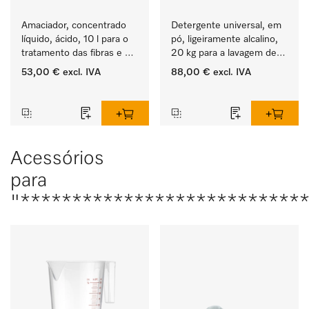
Amaciador, concentrado 
Detergente universal, em 
líquido, ácido, 10 l para o 
pó, ligeiramente alcalino, 
tratamento das fibras e 
20 kg para a lavagem de 
uma suavidade duradoura 
têxteis brancos e de 
53,00 €
excl. IVA
88,00 €
excl. IVA
dos têxteis.
roupa de cor que não 
‏‏‎ ‎
‏‏‎ ‎
desbota.
Acessórios
para
"***************************