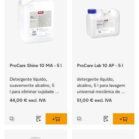
ProCare Shine 10 MA - 5 l
ProCare Lab 10 AP - 5 l
Detergente líquido, 
detergente líquido, 
suavemente alcalino, 5 
alcalino, 5 l para lavagem 
l para eliminar sujidade 
universal mecânica de 
ligeira em louça, talheres 
vidraria e utensílios de 
44,00 €
excl. IVA
51,00 €
excl. IVA
e copos.
laboratório.
‏‏‎ ‎
‏‏‎ ‎