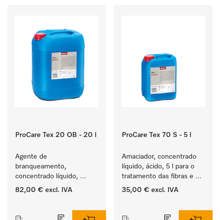
ProCare Tex 20 OB - 20 l
ProCare Tex 70 S - 5 l
Agente de 
Amaciador, concentrado 
branqueamento, 
líquido, ácido, 5 l para o 
concentrado líquido, 
tratamento das fibras e 
ácido, 20 l para a 
uma suavidade duradoura 
82,00 €
excl. IVA
35,00 €
excl. IVA
remoção eficaz das 
dos têxteis.
‏‏‎ ‎
‏‏‎ ‎
nódoas mais difíceis.