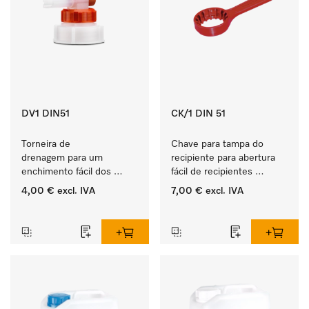
DV1 DIN51
CK/1 DIN 51
Torneira de 
Chave para tampa do 
drenagem para um 
recipiente para abertura 
enchimento fácil dos 
fácil de recipientes 
produtos líquidos ProCare.
ProCare de 5, 10 e 20 l.
4,00 €
excl. IVA
7,00 €
excl. IVA
‏‏‎ ‎
‏‏‎ ‎