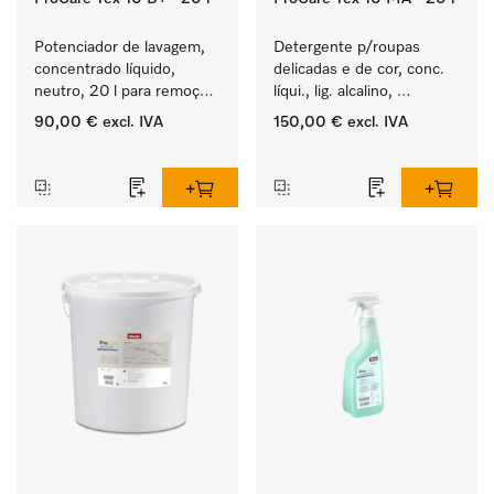
Potenciador de lavagem, 
Detergente p/roupas 
concentrado líquido, 
delicadas e de cor, conc. 
neutro, 20 l para remoção 
líqui., lig. alcalino, 
eficaz de sujidade de 
20 l para a lavagem de 
90,00 €
excl. IVA
150,00 €
excl. IVA
gordura.
roupa de cor e têxteis 
‏‏‎ ‎
‏‏‎ ‎
delicados.