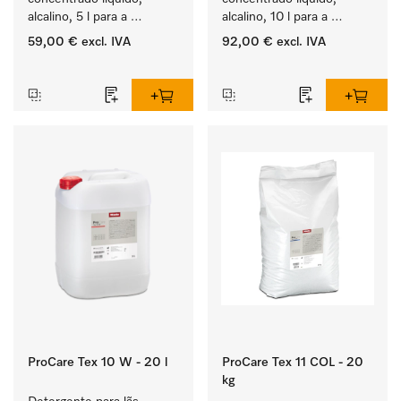
alcalino, 5 l para a 
alcalino, 10 l para a 
lavagem de têxteis 
lavagem de têxteis 
59,00 €
excl. IVA
92,00 €
excl. IVA
brancos e de roupa de 
brancos e de roupa de 
‏‏‎ ‎
‏‏‎ ‎
cor que não desbota.
cor que não desbota.
ProCare Tex 10 W - 20 l
ProCare Tex 11 COL - 20
kg