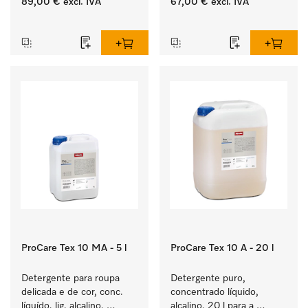
89,00 €
excl. IVA
67,00 €
excl. IVA
roupa de cor e têxteis 
de uma neutralização 
‏‏‎ ‎
‏‏‎ ‎
delicados.
fiável.
ProCare Tex 10 MA - 5 l
ProCare Tex 10 A - 20 l
Detergente para roupa 
Detergente puro, 
delicada e de cor, conc. 
concentrado líquido, 
líquído, lig. alcalino, 
alcalino, 20 l para a 