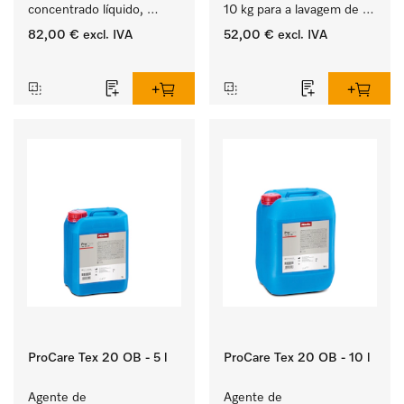
concentrado líquido, 
10 kg para a lavagem de 
ácido, 20 l para a 
têxteis brancos e de 
82,00 €
excl. IVA
52,00 €
excl. IVA
remoção eficaz das 
roupa de cor que não 
‏‏‎ ‎
‏‏‎ ‎
nódoas mais difíceis.
desbota.
ProCare Tex 20 OB - 5 l
ProCare Tex 20 OB - 10 l
Agente de 
Agente de 