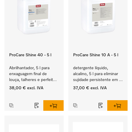
ProCare Shine 40 - 5 l
ProCare Shine 10 A - 5 l
Abrilhantador, 5 l para 
detergente líquido, 
enxaguagem final de 
alcalino, 5 l para eliminar 
louça, talheres e perfeito 
sujidade persistente em 
para copos.
louça, talheres e copos.
38,00 €
excl. IVA
37,00 €
excl. IVA
‏‏‎ ‎
‏‏‎ ‎