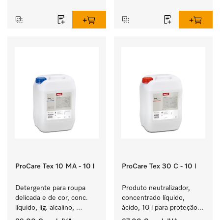
‏‏‎ ‎
‏‏‎ ‎
ProCare Tex 10 MA - 10 l
ProCare Tex 30 C - 10 l
Detergente para roupa 
Produto neutralizador, 
delicada e de cor, conc. 
concentrado líquido, 
líquido, lig. alcalino, 
ácido, 10 l para proteção 
10 l para a lavagem de 
ideal dos têxteis através 