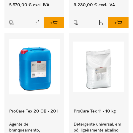
bomba de esgoto e 
Rendimento de 8 kg  
5.570,00 €
excl. IVA
3.230,00 €
excl. IVA
programas específicos 
em 49 min .
‏‏‎ ‎
‏‏‎ ‎
para grupos-alvo. 
Rendimento de 7 kg  
em 49 min .
ProCare Tex 20 OB - 20 l
ProCare Tex 11 - 10 kg
Agente de 
Detergente universal, em 
branqueamento, 
pó, ligeiramente alcalino, 