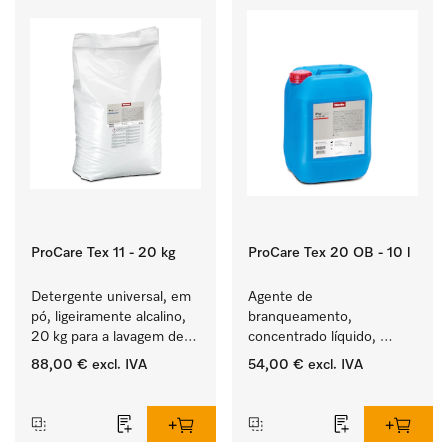
ProCare Tex 11 - 20 kg
ProCare Tex 20 OB - 10 l
Detergente universal, em 
Agente de 
pó, ligeiramente alcalino, 
branqueamento, 
20 kg para a lavagem de 
concentrado líquido, 
têxteis brancos e de 
ácido, 10 l para a remoção 
88,00 €
excl. IVA
54,00 €
excl. IVA
roupa de cor que não 
eficaz das nódoas mais 
‏‏‎ ‎
‏‏‎ ‎
desbota.
difíceis.