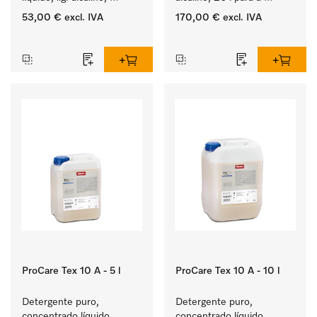
5 l para a lavagem de 
lavagem de têxteis 
53,00 €
excl. IVA
170,00 €
excl. IVA
roupa de cor e têxteis 
brancos e de roupa de 
‏‏‎ ‎
‏‏‎ ‎
delicados.
cor que não desbota.
ProCare Tex 10 A - 5 l
ProCare Tex 10 A - 10 l
Detergente puro, 
Detergente puro, 
concentrado líquido, 
concentrado líquido, 