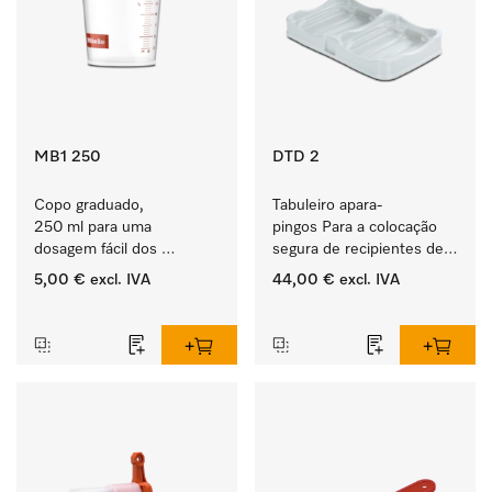
MB1 250
DTD 2
Copo graduado, 
Tabuleiro apara-
250 ml para uma 
pingos Para a colocação 
dosagem fácil dos 
segura de recipientes de 
produtos ProCare.
produtos ProCare. 
5,00 €
excl. IVA
44,00 €
excl. IVA
‏‏‎ ‎
‏‏‎ ‎