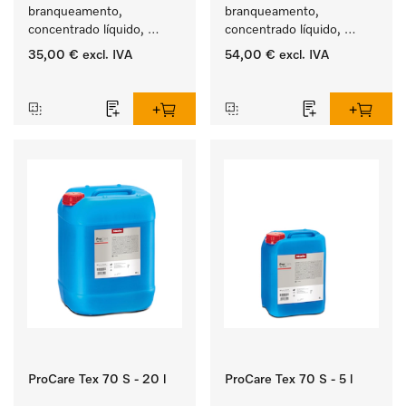
branqueamento, 
branqueamento, 
concentrado líquido, 
concentrado líquido, 
ácido, 5 l para a remoção 
ácido, 10 l para a remoção 
35,00 €
excl. IVA
54,00 €
excl. IVA
eficaz das nódoas mais 
eficaz das nódoas mais 
‏‏‎ ‎
‏‏‎ ‎
difíceis.
difíceis.
ProCare Tex 70 S - 20 l
ProCare Tex 70 S - 5 l