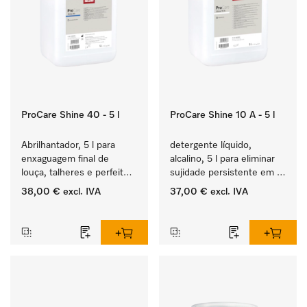
ProCare Shine 40 - 5 l
ProCare Shine 10 A - 5 l
Abrilhantador, 5 l para 
detergente líquido, 
enxaguagem final de 
alcalino, 5 l para eliminar 
louça, talheres e perfeito 
sujidade persistente em 
para copos.
louça, talheres e copos.
38,00 €
excl. IVA
37,00 €
excl. IVA
‏‏‎ ‎
‏‏‎ ‎