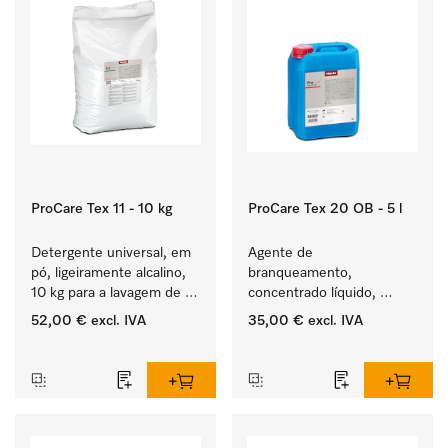
ProCare Tex 11 - 10 kg
ProCare Tex 20 OB - 5 l
Detergente universal, em 
Agente de 
pó, ligeiramente alcalino, 
branqueamento, 
10 kg para a lavagem de 
concentrado líquido, 
têxteis brancos e de 
ácido, 5 l para a remoção 
52,00 €
excl. IVA
35,00 €
excl. IVA
roupa de cor que não 
eficaz das nódoas mais 
‏‏‎ ‎
‏‏‎ ‎
desbota.
difíceis.