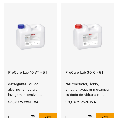
ProCare Lab 10 AT - 5 l
ProCare Lab 30 C - 5 l
detergente líquido, 
Neutralizador, ácido, 
alcalino, 5 l para a 
5 l para lavagem mecânica 
lavagem intensiva 
cuidada de vidraria e 
mecânica de vidraria e 
utensílios de laboratório.
58,00 €
excl. IVA
63,00 €
excl. IVA
utensílios de laboratório.
‏‏‎ ‎
‏‏‎ ‎