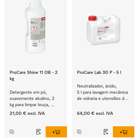
ProCare Shine 11 OB - 2
ProCare Lab 30 P - 5 l
kg
Neutralizador, ácido, 
Detergente em pó, 
5 l para lavagem mecânica 
suavemente alcalino, 2 
de vidraria e utensílios de 
kg para limpar louça, 
laboratório.
talheres e copos muito 
21,00 €
excl. IVA
64,00 €
excl. IVA
sujos.
‏‏‎ ‎
‏‏‎ ‎