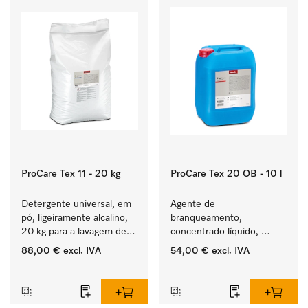
ProCare Tex 11 - 20 kg
ProCare Tex 20 OB - 10 l
Detergente universal, em 
Agente de 
pó, ligeiramente alcalino, 
branqueamento, 
20 kg para a lavagem de 
concentrado líquido, 
têxteis brancos e de 
ácido, 10 l para a remoção 
88,00 €
excl. IVA
54,00 €
excl. IVA
roupa de cor que não 
eficaz das nódoas mais 
‏‏‎ ‎
‏‏‎ ‎
desbota.
difíceis.