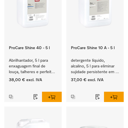
ProCare Shine 40 - 5 l
ProCare Shine 10 A - 5 l
Abrilhantador, 5 l para 
detergente líquido, 
enxaguagem final de 
alcalino, 5 l para eliminar 
louça, talheres e perfeito 
sujidade persistente em 
para copos.
louça, talheres e copos.
38,00 €
excl. IVA
37,00 €
excl. IVA
‏‏‎ ‎
‏‏‎ ‎