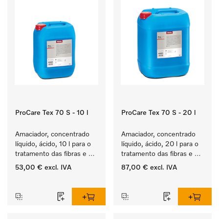
ProCare Tex 70 S - 10 l
ProCare Tex 70 S - 20 l
Amaciador, concentrado 
Amaciador, concentrado 
líquido, ácido, 10 l para o 
líquido, ácido, 20 l para o 
tratamento das fibras e 
tratamento das fibras e 
uma suavidade duradoura 
uma suavidade duradoura 
53,00 €
excl. IVA
87,00 €
excl. IVA
dos têxteis.
dos têxteis.
‏‏‎ ‎
‏‏‎ ‎