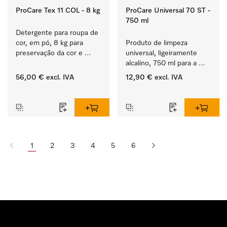
ProCare Tex 11 COL - 8 kg
ProCare Universal 70 ST -
750 ml
Detergente para roupa de 
cor, em pó, 8 kg para 
Produto de limpeza 
preservação da cor e 
universal, ligeiramente 
lavagem de roupa de cor.
alcalino, 750 ml para a 
remoção delicada de 
56,00 €
excl. IVA
12,90 €
excl. IVA
resíduos de gorduras e 
‏‏‎ ‎
‏‏‎ ‎
sujidade.
1
2
3
4
5
6