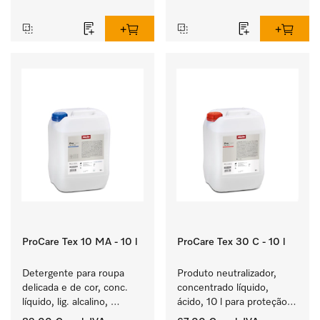
‏‏‎ ‎
‏‏‎ ‎
ProCare Tex 10 MA - 10 l
ProCare Tex 30 C - 10 l
Detergente para roupa 
Produto neutralizador, 
delicada e de cor, conc. 
concentrado líquido, 
líquido, lig. alcalino, 
ácido, 10 l para proteção 
10 l para a lavagem de 
ideal dos têxteis através 