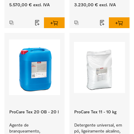
bomba de esgoto e 
Rendimento de 8 kg  
5.570,00 €
excl. IVA
3.230,00 €
excl. IVA
programas específicos 
em 49 min .
‏‏‎ ‎
‏‏‎ ‎
para grupos-alvo. 
Rendimento de 7 kg  
em 49 min .
ProCare Tex 20 OB - 20 l
ProCare Tex 11 - 10 kg
Agente de 
Detergente universal, em 
branqueamento, 
pó, ligeiramente alcalino, 