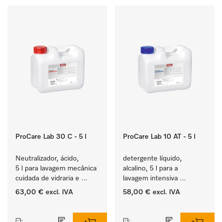
ProCare Lab 30 C - 5 l
ProCare Lab 10 AT - 5 l
Neutralizador, ácido, 
detergente líquido, 
5 l para lavagem mecânica 
alcalino, 5 l para a 
cuidada de vidraria e 
lavagem intensiva 
utensílios de laboratório.
mecânica de vidraria e 
63,00 €
excl. IVA
58,00 €
excl. IVA
utensílios de laboratório.
‏‏‎ ‎
‏‏‎ ‎