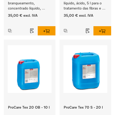
branqueamento, 
líquido, ácido, 5 l para o 
concentrado líquido, 
tratamento das fibras e 
ácido, 5 l para a remoção 
uma suavidade duradoura 
35,00 €
excl. IVA
35,00 €
excl. IVA
eficaz das nódoas mais 
dos têxteis.
‏‏‎ ‎
‏‏‎ ‎
difíceis.
ProCare Tex 20 OB - 10 l
ProCare Tex 70 S - 20 l