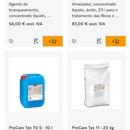
Agente de 
Amaciador, concentrado 
branqueamento, 
líquido, ácido, 20 l para o 
concentrado líquido, 
tratamento das fibras e 
ácido, 10 l para a remoção 
uma suavidade duradoura 
54,00 €
excl. IVA
87,00 €
excl. IVA
eficaz das nódoas mais 
dos têxteis.
‏‏‎ ‎
‏‏‎ ‎
difíceis.
ProCare Tex 70 S - 10 l
ProCare Tex 11 - 20 kg