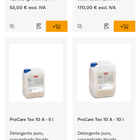
5 l para a lavagem de 
lavagem de têxteis 
53,00 €
excl. IVA
170,00 €
excl. IVA
roupa de cor e têxteis 
brancos e de roupa de 
‏‏‎ ‎
‏‏‎ ‎
delicados.
cor que não desbota.
ProCare Tex 10 A - 5 l
ProCare Tex 10 A - 10 l
Detergente puro, 
Detergente puro, 
concentrado líquido, 
concentrado líquido, 