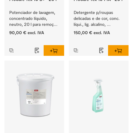
Potenciador de lavagem, 
Detergente p/roupas 
concentrado líquido, 
delicadas e de cor, conc. 
neutro, 20 l para remoção 
líqui., lig. alcalino, 
eficaz de sujidade de 
20 l para a lavagem de 
90,00 €
excl. IVA
150,00 €
excl. IVA
gordura.
roupa de cor e têxteis 
‏‏‎ ‎
‏‏‎ ‎
delicados.