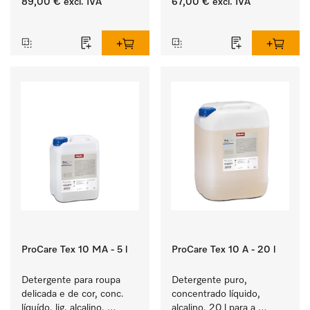
89,00 €
excl. IVA
67,00 €
excl. IVA
roupa de cor e têxteis 
de uma neutralização 
‏‏‎ ‎
‏‏‎ ‎
delicados.
fiável.
ProCare Tex 10 MA - 5 l
ProCare Tex 10 A - 20 l
Detergente para roupa 
Detergente puro, 
delicada e de cor, conc. 
concentrado líquido, 
líquído, lig. alcalino, 
alcalino, 20 l para a 