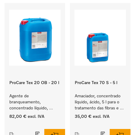
ProCare Tex 20 OB - 20 l
ProCare Tex 70 S - 5 l
Agente de 
Amaciador, concentrado 
branqueamento, 
líquido, ácido, 5 l para o 
concentrado líquido, 
tratamento das fibras e 
ácido, 20 l para a 
uma suavidade duradoura 
82,00 €
excl. IVA
35,00 €
excl. IVA
remoção eficaz das 
dos têxteis.
‏‏‎ ‎
‏‏‎ ‎
nódoas mais difíceis.