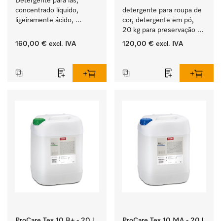
Detergente para lãs, 
concentrado líquido, 
detergente para roupa de 
ligeiramente ácido, 
cor, detergente em pó, 
20 l para limpeza 
20 kg para preservação 
mecânica de lã.
da cor e lavagem de 
160,00 €
excl. IVA
120,00 €
excl. IVA
roupa de cor.
‏‏‎ ‎
‏‏‎ ‎
ProCare Tex 10 B+ - 20 l
ProCare Tex 10 MA - 20 l