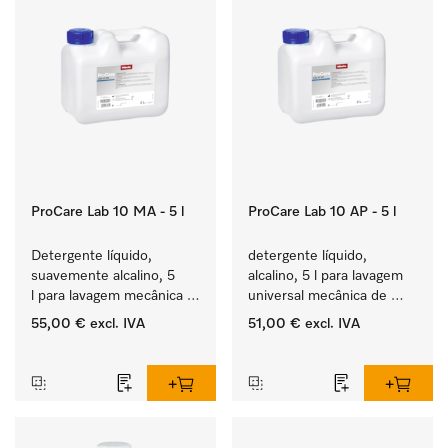
ProCare Lab 10 MA - 5 l
ProCare Lab 10 AP - 5 l
Detergente líquido, 
detergente líquido, 
suavemente alcalino, 5 
alcalino, 5 l para lavagem 
l para lavagem mecânica 
universal mecânica de 
cuidada de vidraria e 
vidraria e utensílios de 
55,00 €
excl. IVA
51,00 €
excl. IVA
utensílios de laboratório.
laboratório.
‏‏‎ ‎
‏‏‎ ‎