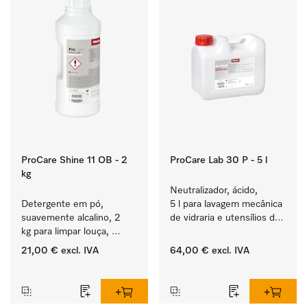
ProCare Shine 11 OB - 2
ProCare Lab 30 P - 5 l
kg
Neutralizador, ácido, 
Detergente em pó, 
5 l para lavagem mecânica 
suavemente alcalino, 2 
de vidraria e utensílios de 
kg para limpar louça, 
laboratório.
talheres e copos muito 
21,00 €
excl. IVA
64,00 €
excl. IVA
sujos.
‏‏‎ ‎
‏‏‎ ‎