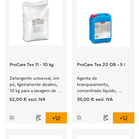
ProCare Tex 11 - 10 kg
ProCare Tex 20 OB - 5 l
Detergente universal, em 
Agente de 
pó, ligeiramente alcalino, 
branqueamento, 
10 kg para a lavagem de 
concentrado líquido, 
têxteis brancos e de 
ácido, 5 l para a remoção 
52,00 €
excl. IVA
35,00 €
excl. IVA
roupa de cor que não 
eficaz das nódoas mais 
‏‏‎ ‎
‏‏‎ ‎
desbota.
difíceis.