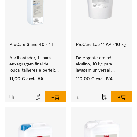
ProCare Shine 40 - 1 l
ProCare Lab 11 AP - 10 kg
Abrilhantador, 1 l para 
Detergente em pó, 
enxaguagem final de 
alcalino, 10 kg para 
louça, talheres e perfeito 
lavagem universal 
para copos.
mecânica de vidraria e 
11,00 €
excl. IVA
110,00 €
excl. IVA
utensílios de laboratório.
‏‏‎ ‎
‏‏‎ ‎