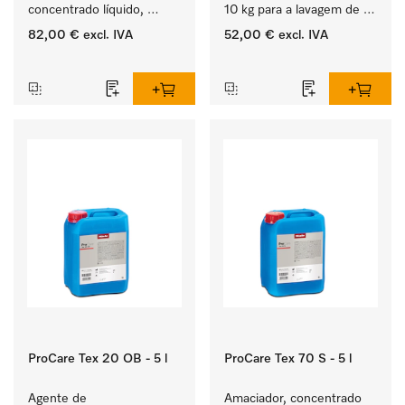
concentrado líquido, 
10 kg para a lavagem de 
ácido, 20 l para a 
têxteis brancos e de 
82,00 €
excl. IVA
52,00 €
excl. IVA
remoção eficaz das 
roupa de cor que não 
‏‏‎ ‎
‏‏‎ ‎
nódoas mais difíceis.
desbota.
ProCare Tex 20 OB - 5 l
ProCare Tex 70 S - 5 l
Agente de 
Amaciador, concentrado 