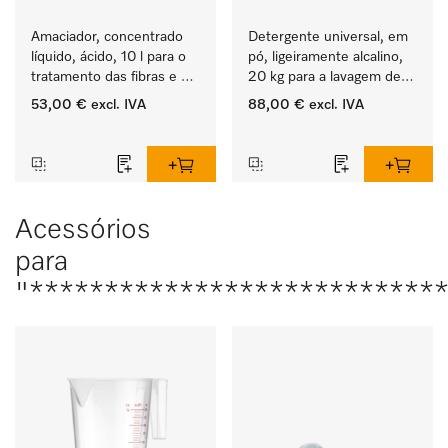
Amaciador, concentrado 
Detergente universal, em 
líquido, ácido, 10 l para o 
pó, ligeiramente alcalino, 
tratamento das fibras e 
20 kg para a lavagem de 
uma suavidade duradoura 
têxteis brancos e de 
53,00 €
excl. IVA
88,00 €
excl. IVA
dos têxteis.
roupa de cor que não 
‏‏‎ ‎
‏‏‎ ‎
desbota.
Acessórios
para
"***************************