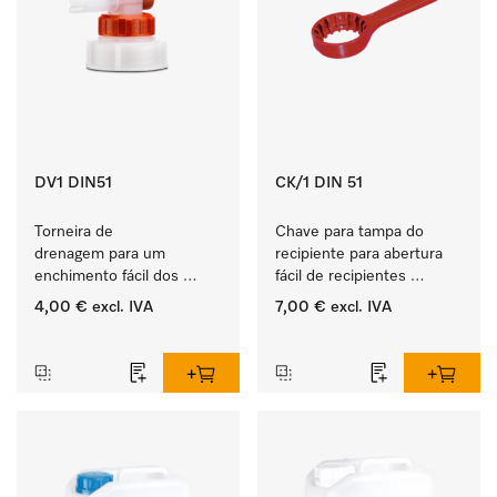
DV1 DIN51
CK/1 DIN 51
Torneira de 
Chave para tampa do 
drenagem para um 
recipiente para abertura 
enchimento fácil dos 
fácil de recipientes 
produtos líquidos ProCare.
ProCare de 5, 10 e 20 l.
4,00 €
excl. IVA
7,00 €
excl. IVA
‏‏‎ ‎
‏‏‎ ‎