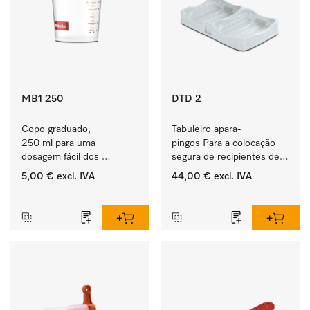
MB1 250
DTD 2
Copo graduado, 
Tabuleiro apara-
250 ml para uma 
pingos Para a colocação 
dosagem fácil dos 
segura de recipientes de 
produtos ProCare.
produtos ProCare. 
5,00 €
excl. IVA
44,00 €
excl. IVA
‏‏‎ ‎
‏‏‎ ‎