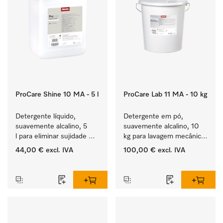
ProCare Shine 10 MA - 5 l
ProCare Lab 11 MA - 10 kg
Detergente líquido, 
Detergente em pó, 
suavemente alcalino, 5 
suavemente alcalino, 10 
l para eliminar sujidade 
kg para lavagem mecânica 
ligeira em louça, talheres 
cuidada de vidraria e 
44,00 €
excl. IVA
100,00 €
excl. IVA
e copos.
utensílios de laboratório.
‏‏‎ ‎
‏‏‎ ‎