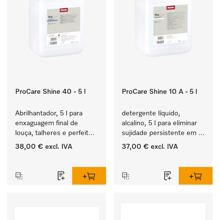
ProCare Shine 40 - 5 l
ProCare Shine 10 A - 5 l
Abrilhantador, 5 l para 
detergente líquido, 
enxaguagem final de 
alcalino, 5 l para eliminar 
louça, talheres e perfeito 
sujidade persistente em 
para copos.
louça, talheres e copos.
38,00 €
excl. IVA
37,00 €
excl. IVA
‏‏‎ ‎
‏‏‎ ‎