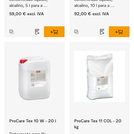
alcalino, 5 l para a 
alcalino, 10 l para a 
lavagem de têxteis 
lavagem de têxteis 
59,00 €
excl. IVA
92,00 €
excl. IVA
brancos e de roupa de 
brancos e de roupa de 
‏‏‎ ‎
‏‏‎ ‎
cor que não desbota.
cor que não desbota.
ProCare Tex 10 W - 20 l
ProCare Tex 11 COL - 20
kg